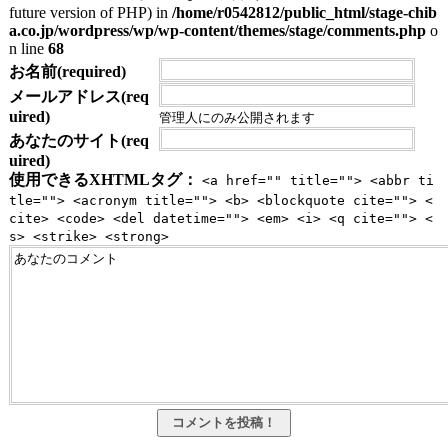
future version of PHP) in
/home/r0542812/public_html/stage-chib
a.co.jp/wordpress/wp/wp-content/themes/stage/comments.php
o
n line
68
お名前(required)
メールアドレス(req
uired)
管理人にのみ公開されます
あなたのサイト(req
uired)
使用できるXHTMLタグ：
<a href="" title=""> <abbr ti
tle=""> <acronym title=""> <b> <blockquote cite=""> <
cite> <code> <del datetime=""> <em> <i> <q cite=""> <
s> <strike> <strong>