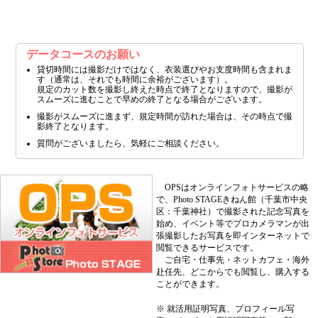
データコースのお願い
貸切時間には撮影だけではなく、衣装選びやお支度時間も含まれま
す（通常は、それでも時間に余裕がございます）。
規定のカット数を撮影し終えた時点で終了となりますので、撮影が
スムーズに進むことで早めの終了となる場合がございます。
撮影がスムーズに進まず、規定時間が訪れた場合は、その時点で撮
影終了となります。
質問がございましたら、気軽にご相談ください。
OPSはオンラインフォトサービスの略
で、Photo STAGEきねん館（千葉市中央
区：千葉神社）で撮影された記念写真を
始め、イベント等でプロカメラマンが出
張撮影したお写真を即インターネットで
閲覧できるサービスです。
ご自宅・仕事先・ネットカフェ・海外
赴任先、どこからでも閲覧し、購入する
ことができます。
※ 就活用証明写真、プロフィール写