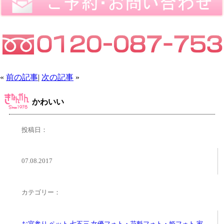
«
前の記事
|
次の記事
»
かわいい
投稿日：
07.08.2017
カテゴリー：
お宮参り
,
ペット
,
七五三
,
女優フォト・花魁フォト・姫フォト
,
家