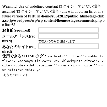
Warning
: Use of undefined constant ログインしていない場合 -
assumed 'ログインしていない場合' (this will throw an Error in a
future version of PHP) in
/home/r0542812/public_html/stage-chib
a.co.jp/wordpress/wp/wp-content/themes/stage/comments.php
o
n line
68
お名前(required)
メールアドレス(req
uired)
管理人にのみ公開されます
あなたのサイト(req
uired)
使用できるXHTMLタグ：
<a href="" title=""> <abbr ti
tle=""> <acronym title=""> <b> <blockquote cite=""> <
cite> <code> <del datetime=""> <em> <i> <q cite=""> <
s> <strike> <strong>