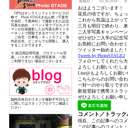
投稿日：
03.30.2019
カ
おはようございます！
OPSはオンラインフォトサービスの
花見の頃ですが、ちょっ
略で、Photo STAGEきねん館（千葉市
これから気温は上がって
中央区：千葉神社）で撮影された記念
写真を始め、イベント等でプロカメラ
三月も明日で終わり、来
マンが出張撮影したお写真を即インタ
ご入学写真キャンペーン中
ーネットで閲覧できるサービスです。
ご自宅・仕事先・ネットカフェ・海
ぜひぜひご入学の記念写
外赴任先、どこからでも閲覧し、購入
お気軽にお問い合わせく
することができます。
ツイッタ
ー始めました！
※ 就活用証明写真、プロフィール写
Tweets by PhotoSTAGE2
真、パスポート用証明写真等、一部、
フォローしてくれたら大
ご利用できない場合がございます。
よろしくお願いいたします
Line@もよろしくお願
こちらからのお問い合わ
一対一のやり取りですの
新規登録で携帯ストラッ
ぜひよろしくお願い申し
臨時店休日やスタジオ撮影不可日など
に関してはスタッフブログでご確認く
ださい
コメント／トラック
現在、この記事へのコメ
この記事へのコメント・