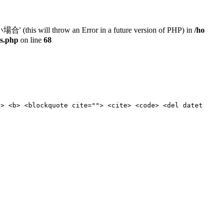
will throw an Error in a future version of PHP) in
/ho
ts.php
on line
68
"> <b> <blockquote cite=""> <cite> <code> <del datet