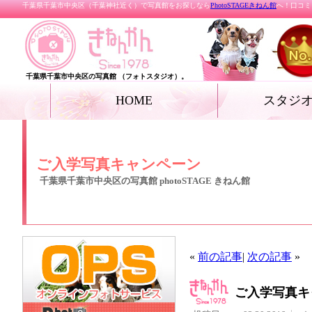
千葉県千葉市中央区（千葉神社近く）で写真館をお探しなら
PhotoSTAGEきねん館
へ！口コミ
千葉県千葉市中央区の写真館 （フォトスタジオ）。
HOME
スタジ
お宮参り
七五三
ベビー
家族写真・記念写真
成人式・卒業式（着
リクルートフォト
プロフィールフォト
結婚写真
女優フォト・花魁フ
グランドジェネレー
振袖deドレス
ペット
ール フォト
ご入学写真キャンペーン
千葉県千葉市中央区の写真館 photoSTAGE きねん館
«
前の記事
|
次の記事
»
ご入学写真キ