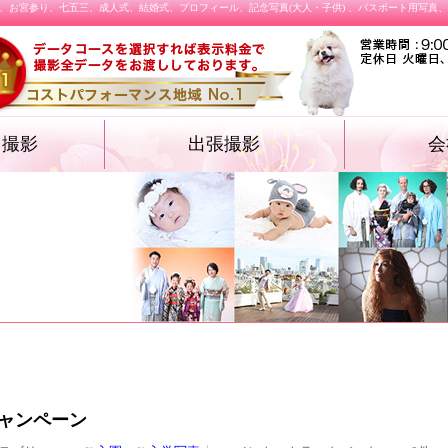
、お宮参り、七五三、成人式、結婚式、プロフィール、記念写真(大人・子供) 、パスポート用写真
オ撮影
出張撮影
会
・遺影フォト
物・卒業袴）
ォト
ション プロフィ
結婚式
施設撮影（入園式・入学式ほか）
飲食店メニュー
ャンペーン