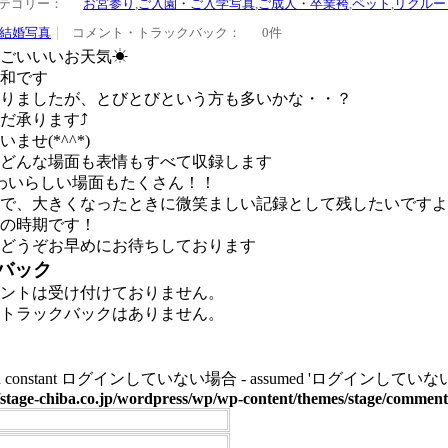
テゴリー：
お宮参り
,
ご入園・ご入学写真
,
ご成人・卒業袴
,
ペット
,
リクルー
結婚写真
コメント・トラックバック：
0件
ごいいいお天気☀
和です
りましたが、とびとびという方も多いかな・・？
だ承ります⤴
せ(*^^*)
どんな場面も表情もすべて収録します
わいらしい場面もたくさん！！
で、大きくなったときに微笑ましい記録として残したいですよね（
の時期です！
どうぞお早めにお待ちしております
バック
ントは受け付けておりません。
トラックバックはありません。
ined constant ログインしていない場合 - assumed 'ログインしていない場合' (this 
stage-chiba.co.jp/wordpress/wp/wp-content/themes/stage/commen