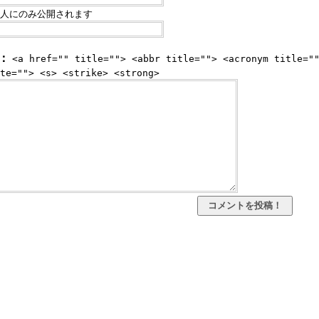
人にのみ公開されます
：
<a href="" title=""> <abbr title=""> <acronym title="
te=""> <s> <strike> <strong>