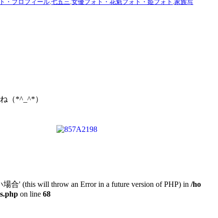
ト・プロフィール
,
七五三
,
女優フォト・花魁フォト・姫フォト
,
家族写
*^_^*）
will throw an Error in a future version of PHP) in
/ho
ts.php
on line
68