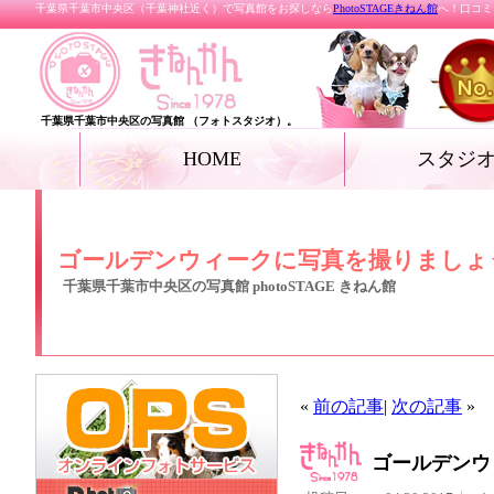
千葉県千葉市中央区（千葉神社近く）で写真館をお探しなら
PhotoSTAGEきねん館
へ！口コミ
千葉県千葉市中央区の写真館 （フォトスタジオ）。
HOME
スタジ
お宮参り
七五三
ベビー
家族写真・記念写真
成人式・卒業式（着
リクルートフォト
プロフィールフォト
結婚写真
女優フォト・花魁フ
グランドジェネレー
振袖deドレス
ペット
ール フォト
ゴールデンウィークに写真を撮りましょ
千葉県千葉市中央区の写真館 photoSTAGE きねん館
«
前の記事
|
次の記事
»
ゴールデンウ