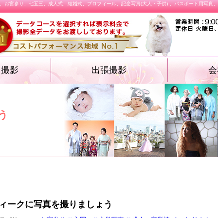
、お宮参り、七五三、成人式、結婚式、プロフィール、記念写真(大人・子供) 、パスポート用写真
オ撮影
出張撮影
会
・遺影フォト
物・卒業袴）
ォト
ション プロフィ
結婚式
施設撮影（入園式・入学式ほか）
飲食店メニュー
う
ィークに写真を撮りましょう