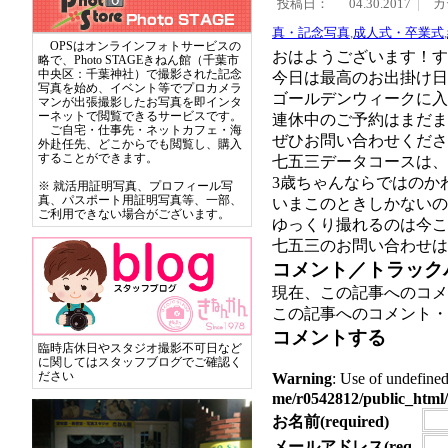
投稿日：
04.30.2017
カ
真・記念写真
,
成人式・卒業式
,
OPSはオンラインフォトサービスの
おはようございます！す
略で、Photo STAGEきねん館（千葉市
中央区：千葉神社）で撮影された記念
今日は最高のお出掛け日
写真を始め、イベント等でプロカメラ
ゴールデンウィークに入
マンが出張撮影したお写真を即インタ
ーネットで閲覧できるサービスです。
連休中のご予約はまだま
ご自宅・仕事先・ネットカフェ・海
ぜひお問い合わせくださいま
外赴任先、どこからでも閲覧し、購入
することができます。
七五三データコースは、
3歳ちゃんならではのか
※ 就活用証明写真、プロフィール写
真、パスポート用証明写真等、一部、
いまこのときしかないの
ご利用できない場合がございます。
ゆっくり撮れるのは今こ
七五三のお問い合わせは
コメント／トラック
現在、この記事へのコメ
この記事へのコメント・
コメントする
臨時店休日やスタジオ撮影不可日など
に関してはスタッフブログでご確認く
ださい
Warning
: Use of undef
me/r0542812/public_html/
お名前(required)
メールアドレス(req