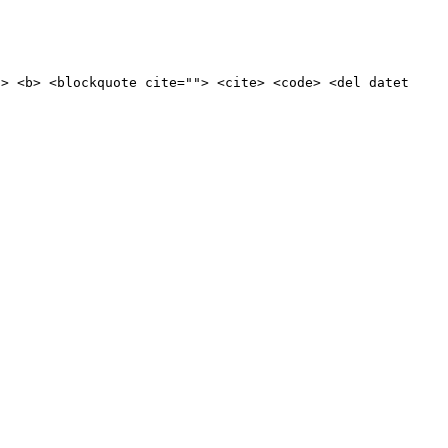
"> <b> <blockquote cite=""> <cite> <code> <del datet