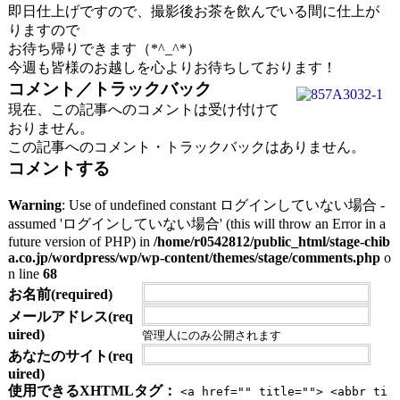
即日仕上げですので、撮影後お茶を飲んでいる間に仕上が
りますので
お待ち帰りできます（*^_^*）
今週も皆様のお越しを心よりお待ちしております！
コメント／トラックバック
現在、この記事へのコメントは受け付けて
おりません。
この記事へのコメント・トラックバックはありません。
コメントする
Warning
: Use of undefined constant ログインしていない場合 -
assumed 'ログインしていない場合' (this will throw an Error in a
future version of PHP) in
/home/r0542812/public_html/stage-chib
a.co.jp/wordpress/wp/wp-content/themes/stage/comments.php
o
n line
68
お名前(required)
メールアドレス(req
uired)
管理人にのみ公開されます
あなたのサイト(req
uired)
使用できるXHTMLタグ：
<a href="" title=""> <abbr ti