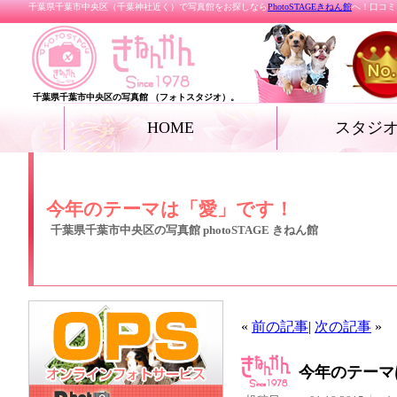
千葉県千葉市中央区（千葉神社近く）で写真館をお探しなら
PhotoSTAGEきねん館
へ！口コミ
千葉県千葉市中央区の写真館 （フォトスタジオ）。
HOME
スタジ
お宮参り
七五三
ベビー
家族写真・記念写真
成人式・卒業式（着
リクルートフォト
プロフィールフォト
結婚写真
女優フォト・花魁フ
グランドジェネレー
振袖deドレス
ペット
ール フォト
今年のテーマは「愛」です！
千葉県千葉市中央区の写真館 photoSTAGE きねん館
«
前の記事
|
次の記事
»
今年のテーマ