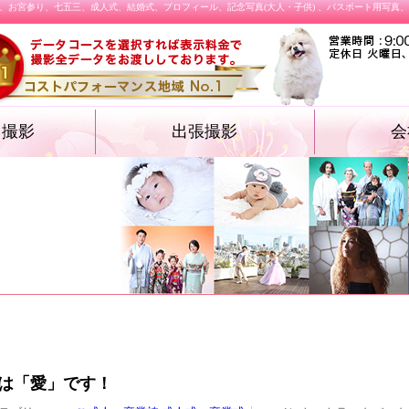
、お宮参り、七五三、成人式、結婚式、プロフィール、記念写真(大人・子供) 、パスポート用写真
オ撮影
出張撮影
会
・遺影フォト
物・卒業袴）
ォト
ション プロフィ
結婚式
施設撮影（入園式・入学式ほか）
飲食店メニュー
は「愛」です！