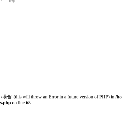
：
0件
will throw an Error in a future version of PHP) in
/ho
ts.php
on line
68