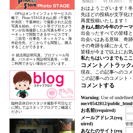
投稿日：
01.18.2015
カ
おはようございます！冬
OPSはオンラインフォトサービスの
先ほどの投稿が文字化け
略で、Photo STAGEきねん館（千葉市
再度投稿いたします！
中央区：千葉神社）で撮影された記念
写真を始め、イベント等でプロカメラ
きねん館の今年のテーマ
マンが出張撮影したお写真を即インタ
出会ったすべての皆様と
ーネットで閲覧できるサービスです。
ご自宅・仕事先・ネットカフェ・海
出会いはある意味、奇跡
外赴任先、どこからでも閲覧し、購入
その奇跡を縁にかえて、
することができます。
皆様が今まで以上にお気
※ 就活用証明写真、プロフィール写
私たちはいつまでもここ
真、パスポート用証明写真等、一部、
ご利用できない場合がございます。
コメント／トラック
現在、この記事へのコメ
この記事へのコメント・
コメントする
Warning
: Use of undef
me/r0542812/public_html/
臨時店休日やスタジオ撮影不可日など
に関してはスタッフブログでご確認く
お名前(required)
ださい
メールアドレス(req
uired)
管理
あなたのサイト(req