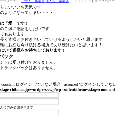
テゴリー：
ご成人・卒業袴
,
成人式・卒業式
コメント・トラックバック
らしいいいお天気です
のようになってしまい・・・
は「愛」です！
のご縁に感謝をしたいです
でもあります
長く皆様とお付き合いしていけるようしたいと思います
軽にお立ち寄り頂ける場所であり続けたいと思います！
にいて皆様をお待ちしております
！
バック
ントは受け付けておりません。
トラックバックはありません。
ined constant ログインしていない場合 - assumed 'ログインしていない場合' (this 
stage-chiba.co.jp/wordpress/wp/wp-content/themes/stage/commen
人にのみ公開されます