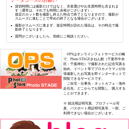
データコースのお願い
貸切時間には撮影だけではなく、衣装選びやお支度時間も含まれま
す（通常は、それでも時間に余裕がございます）。
規定のカット数を撮影し終えた時点で終了となりますので、撮影が
スムーズに進むことで早めの終了となる場合がございます。
撮影がスムーズに進まず、規定時間が訪れた場合は、その時点で撮
影終了となります。
質問がございましたら、気軽にご相談ください。
OPSはオンラインフォトサービスの略
で、Photo STAGEきねん館（千葉市中央
区：千葉神社）で撮影された記念写真を
始め、イベント等でプロカメラマンが出
張撮影したお写真を即インターネットで
閲覧できるサービスです。
ご自宅・仕事先・ネットカフェ・海外
赴任先、どこからでも閲覧し、購入する
ことができます。
※ 就活用証明写真、プロフィール写
真、パスポート用証明写真等、一部、ご
利用できない場合がございます。