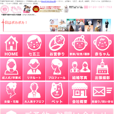
千葉県千葉市中央区（千葉神社近く）で写真館をお探しなら
PhotoSTAGEきねん館
へ！口コミ、お宮参り、七五三、成人式、結婚式、プロフィール、記念写真(大人・
子供) 、パスポート用写真、就活（リクルート）用写真。
千葉県千葉市中央区の写真館 （フォトスタジオ）。
今日はポカポカ！