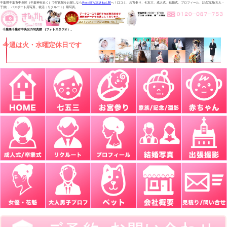
千葉県千葉市中央区（千葉神社近く）で写真館をお探しなら
PhotoSTAGEきねん館
へ！口コミ、お宮参り、七五三、成人式、結婚式、プロフィール、記念写真(大人・
子供) 、パスポート用写真、就活（リクルート）用写真。
千葉県千葉市中央区の写真館 （フォトスタジオ）。
今週は火・水曜定休日です