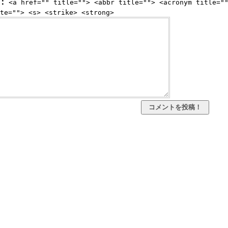
：
<a href="" title=""> <abbr title=""> <acronym title="
te=""> <s> <strike> <strong>