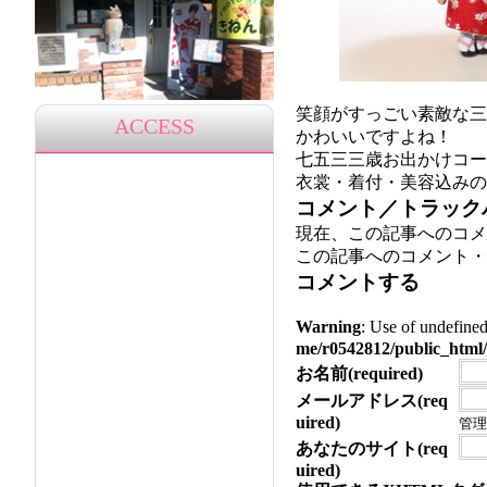
笑顔がすっごい素敵な三
ACCESS
かわいいですよね！
七五三三歳お出かけコース
衣裳・着付・美容込みの
コメント／トラック
現在、この記事へのコメ
この記事へのコメント・
コメントする
Warning
: Use of undef
me/r0542812/public_html/
お名前(required)
メールアドレス(req
uired)
管理
あなたのサイト(req
uired)