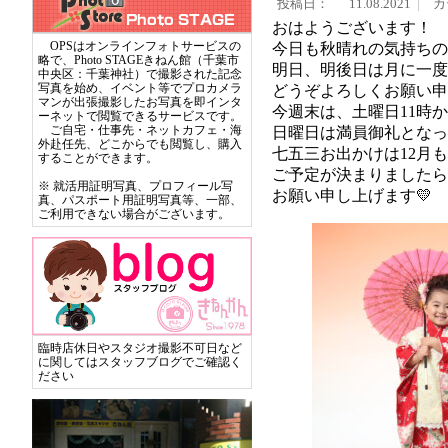
投稿日：
11.08.2021
カ
おはようございます！
OPSはオンラインフォトサービスの
今日も秋晴れの気持ちの
略で、Photo STAGEきねん館（千葉市
明日、明後日は月に一度
中央区：千葉神社）で撮影された記念
写真を始め、イベント等でプロカメラ
どうぞよろしくお願い申し
マンが出張撮影したお写真を即インタ
今週末は、土曜日11時
ーネットで閲覧できるサービスです。
ご自宅・仕事先・ネットカフェ・海
日曜日は満員御礼となっ
外赴任先、どこからでも閲覧し、購入
七五三お出かけは12月
することができます。
ご予定が決まりましたら
※ 就活用証明写真、プロフィール写
お願い申し上げます💛
真、パスポート用証明写真等、一部、
ご利用できない場合がございます。
臨時店休日やスタジオ撮影不可日など
に関してはスタッフブログでご確認く
ださい