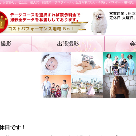
、お宮参り、七五三、成人式、結婚式、プロフィール、記念写真(大人・子供) 、パスポート用写真
オ撮影
出張撮影
会
・遺影フォト
物・卒業袴）
ォト
ション プロフィ
結婚式
施設撮影（入園式・入学式ほか）
飲食店メニュー
休日です！