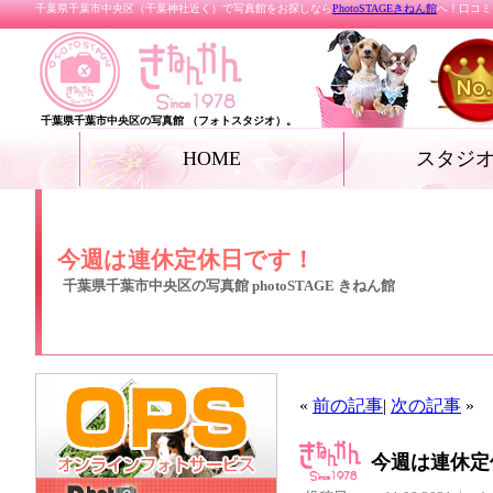
千葉県千葉市中央区（千葉神社近く）で写真館をお探しなら
PhotoSTAGEきねん館
へ！口コミ
千葉県千葉市中央区の写真館 （フォトスタジオ）。
HOME
スタジ
お宮参り
七五三
ベビー
家族写真・記念写真
成人式・卒業式（着
リクルートフォト
プロフィールフォト
結婚写真
女優フォト・花魁フ
グランドジェネレー
振袖deドレス
ペット
ール フォト
今週は連休定休日です！
千葉県千葉市中央区の写真館 photoSTAGE きねん館
«
前の記事
|
次の記事
»
今週は連休定