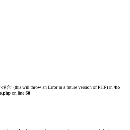
will throw an Error in a future version of PHP) in
/ho
ts.php
on line
68