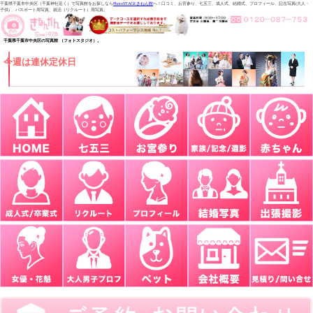
千葉県千葉市中央区（千葉神社近く）で写真館をお探しなら
PhotoSTAGEきねん館
へ！口コミ、お宮参り、七五三、成人式、結婚式、プロフィール、記念写真(大人・
子供) 、パスポート用写真、就活（リクルート）用写真。
千葉県千葉市中央区の写真館 （フォトスタジオ）。
今週は連休定休日