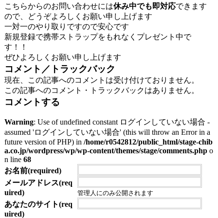
こちらからのお問い合わせには
休み中でも即対応
できます
ので、どうぞよろしくお願い申し上げます
一対一のやり取りですので安心です
新規登録で携帯ストラップをもれなくプレゼント中で
す！！
ぜひよろしくお願い申し上げます
コメント／トラックバック
現在、この記事へのコメントは受け付けておりません。
この記事へのコメント・トラックバックはありません。
コメントする
Warning
: Use of undefined constant ログインしていない場合 -
assumed 'ログインしていない場合' (this will throw an Error in a
future version of PHP) in
/home/r0542812/public_html/stage-chib
a.co.jp/wordpress/wp/wp-content/themes/stage/comments.php
o
n line
68
お名前(required)
メールアドレス(req
uired)
管理人にのみ公開されます
あなたのサイト(req
uired)