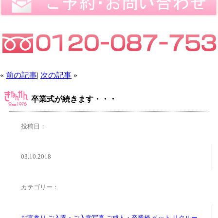
«
前の記事
|
次の記事
»
卒業式が続きます・・・
投稿日：
03.10.2018
カテゴリー：
お宮参り
,
ご入園・ご入学写真
,
ご成人・卒業袴
,
ペット
,
リクルー