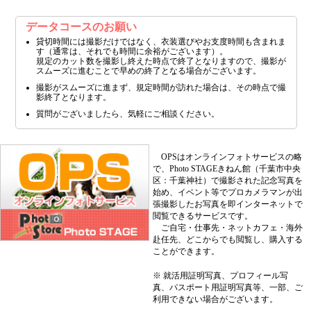
データコースのお願い
貸切時間には撮影だけではなく、衣装選びやお支度時間も含まれま
す（通常は、それでも時間に余裕がございます）。
規定のカット数を撮影し終えた時点で終了となりますので、撮影が
スムーズに進むことで早めの終了となる場合がございます。
撮影がスムーズに進まず、規定時間が訪れた場合は、その時点で撮
影終了となります。
質問がございましたら、気軽にご相談ください。
OPSはオンラインフォトサービスの略
で、Photo STAGEきねん館（千葉市中央
区：千葉神社）で撮影された記念写真を
始め、イベント等でプロカメラマンが出
張撮影したお写真を即インターネットで
閲覧できるサービスです。
ご自宅・仕事先・ネットカフェ・海外
赴任先、どこからでも閲覧し、購入する
ことができます。
※ 就活用証明写真、プロフィール写
真、パスポート用証明写真等、一部、ご
利用できない場合がございます。