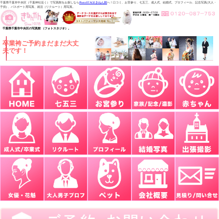
千葉県千葉市中央区（千葉神社近く）で写真館をお探しなら
PhotoSTAGEきねん館
へ！口コミ、お宮参り、七五三、成人式、結婚式、プロフィール、記念写真(大人・
子供) 、パスポート用写真、就活（リクルート）用写真。
千葉県千葉市中央区の写真館 （フォトスタジオ）。
卒業袴ご予約まだまだ大丈
夫です！