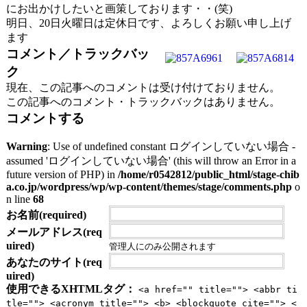
にお出かけしたいと画策しております・・(笑)
明日、20日火曜日は定休日です、よろしくお願い申し上げ
ます
コメント／トラックバッ
ク
現在、この記事へのコメントは受け付けておりません。
この記事へのコメント・トラックバックはありません。
コメントする
Warning
: Use of undefined constant ログインしていない場合 -
assumed 'ログインしていない場合' (this will throw an Error in a
future version of PHP) in
/home/r0542812/public_html/stage-chib
a.co.jp/wordpress/wp/wp-content/themes/stage/comments.php
o
n line
68
お名前(required)
メールアドレス(req
uired)
管理人にのみ公開されます
あなたのサイト(req
uired)
使用できるXHTMLタグ：
<a href="" title=""> <abbr ti
tle=""> <acronym title=""> <b> <blockquote cite=""> <