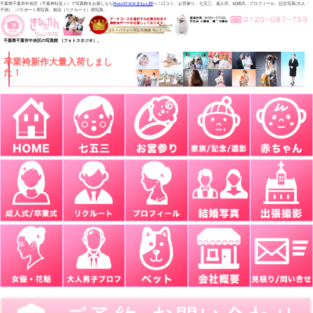
千葉県千葉市中央区（千葉神社近く）で写真館をお探しなら
PhotoSTAGEきねん館
へ！口コミ、お宮参り、七五三、成人式、結婚式、プロフィール、記念写真(大人・
子供) 、パスポート用写真、就活（リクルート）用写真。
千葉県千葉市中央区の写真館 （フォトスタジオ）。
卒業袴新作大量入荷しまし
た！