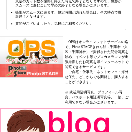
規定のカット数を撮影し終えた時点で終了となりますので、撮影が
スムーズに進むことで早めの終了となる場合がございます。
撮影がスムーズに進まず、規定時間が訪れた場合は、その時点で撮
影終了となります。
質問がございましたら、気軽にご相談ください。
OPSはオンラインフォトサービスの略
で、Photo STAGEきねん館（千葉市中央
区：千葉神社）で撮影された記念写真を
始め、イベント等でプロカメラマンが出
張撮影したお写真を即インターネットで
閲覧できるサービスです。
ご自宅・仕事先・ネットカフェ・海外
赴任先、どこからでも閲覧し、購入する
ことができます。
※ 就活用証明写真、プロフィール写
真、パスポート用証明写真等、一部、ご
利用できない場合がございます。