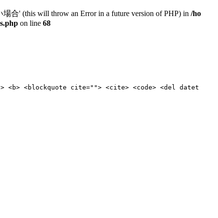
will throw an Error in a future version of PHP) in
/ho
ts.php
on line
68
"> <b> <blockquote cite=""> <cite> <code> <del datet