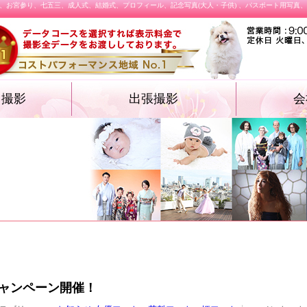
、お宮参り、七五三、成人式、結婚式、プロフィール、記念写真(大人・子供) 、パスポート用写真
オ撮影
出張撮影
会
・遺影フォト
物・卒業袴）
ォト
ション プロフィ
結婚式
施設撮影（入園式・入学式ほか）
飲食店メニュー
ャンペーン開催！