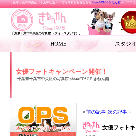
千葉県千葉市中央区（千葉神社近く）で写真館をお探しなら
PhotoSTAGEきねん館
へ！口コミ
千葉県千葉市中央区の写真館 （フォトスタジオ）。
HOME
スタジ
お宮参り
七五三
ベビー
家族写真・記念写真
成人式・卒業式（着
リクルートフォト
プロフィールフォト
結婚写真
女優フォト・花魁フ
グランドジェネレー
振袖deドレス
ペット
ール フォト
女優フォトキャンペーン開催！
千葉県千葉市中央区の写真館 photoSTAGE きねん館
«
前の記事
|
次の記事
»
女優フォトキ