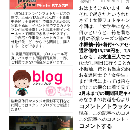
投稿日：
01.26.2015
カ
おはようございます！今
OPSはオンラインフォトサービスの
それで起きたというわた
略で、Photo STAGEきねん館（千葉市
さて！女優フォトキャン
中央区：千葉神社）で撮影された記念
写真を始め、イベント等でプロカメラ
今回は、「女学生になろう
マンが出張撮影したお写真を即インタ
何かというと、袴を着ち
ーネットで閲覧できるサービスです。
ご自宅・仕事先・ネットカフェ・海
3月の卒業シーズン前の
外赴任先、どこからでも閲覧し、購入
小振袖+袴+着付+ヘアセ
することができます。
通常価格15,750円を、
※ 就活用証明写真、プロフィール写
しかも、お友達三人でご
真、パスポート用証明写真等、一部、
ご利用できない場合がございます。
(ただし同日に行うこと
小振袖、袴とも当店の約5
お友達同士で「女学生」
まだ世代によっては袴を
ぜひこの機会に着て見て
2月末までの期間限定キ
みなさまのお越を心より
臨時店休日やスタジオ撮影不可日など
に関してはスタッフブログでご確認く
コメント／トラック
ださい
現在、この記事へのコメ
この記事へのコメント・
コメントする