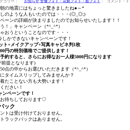
テゴリー：
お知らせ
,
女優フォト・花魁フォト・姫フォト
コメント・ト
朝の地震にはちょっと驚きましたね●～*
しのような人もいたのでは・・・(◎_◎;)
ペーンの詳細が決まりましたのでお知らせいたします！！
！」キャンペーン（*^_^*）
ゃおうということなのです・・・
今しかできないキャンペーンです！
ット+メイクアップ+写真キャビネ判1枚
7,500円の特別価格でご提供します！
予約すると、さらにお得なお一人様5000円になります
が前提となります)
0点の中からお選びいただきます（*^_^*）
にタイムスリップしてみませんか？
着たことない方も大勢います！
ください！
ャンペーンです！
お待ちしております♡
バック
ントは受け付けておりません。
トラックバックはありません。