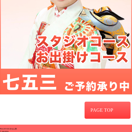
PAGE TOP
PhotoSTAGEきねん館
〒260-0016