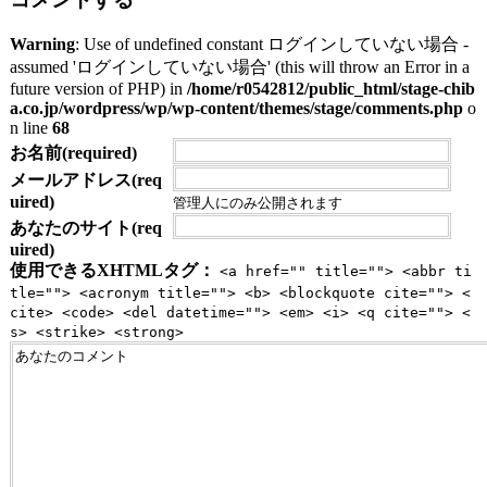
Warning
: Use of undefined constant ログインしていない場合 -
assumed 'ログインしていない場合' (this will throw an Error in a
future version of PHP) in
/home/r0542812/public_html/stage-chib
a.co.jp/wordpress/wp/wp-content/themes/stage/comments.php
o
n line
68
お名前(required)
メールアドレス(req
uired)
管理人にのみ公開されます
あなたのサイト(req
uired)
使用できるXHTMLタグ：
<a href="" title=""> <abbr ti
tle=""> <acronym title=""> <b> <blockquote cite=""> <
cite> <code> <del datetime=""> <em> <i> <q cite=""> <
s> <strike> <strong>