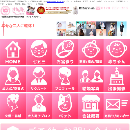
千葉県千葉市中央区（千葉神社近く）で写真館をお探しなら
PhotoSTAGEきねん館
へ！口コミ、お宮参り、七五三、成人式、結婚式、プロフィール、記念写真(大人・
子供) 、パスポート用写真、就活（リクルート）用写真。
千葉県千葉市中央区の写真館 （フォトスタジオ）。
幸せな二人に乾杯！