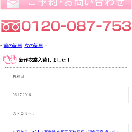
«
前の記事
|
次の記事
»
新作衣裳入荷しました！
投稿日：
06.17.2016
カテゴリー：
お宮参り
,
ご成人・卒業袴
,
七五三
,
家族写真・記念写真
,
成人式・