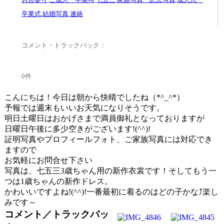
卒業式
,
結婚写真
,
連絡
コメント・トラックバック：
0件
こんにちは！今日は朝から快晴でしたね（*^_^*）
予報では週末もいいお天気になりそうです。
明日土曜日はおかげさまで満員御礼となっておりますが
日曜日午後に多少空きがございます!(^^)!
証明写真やプロフィールフォト、ご家族写真には対応でき
ますので
お気軽にお問合せ下さい
写真は、七五三3歳ちゃん用の新作衣裳です！そしてもう一
つは1歳ちゃんの新作ドレス。
かわいいですよね!(^^)!一番最初に着るのはどの子かな⤴楽し
みです～
コメント／トラックバッ