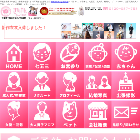
千葉県千葉市中央区（千葉神社近く）で写真館をお探しなら
PhotoSTAGEきねん館
へ！口コミ、お宮参り、七五三、成人式、結婚式、プロフィール、記念写真(大人・
子供) 、パスポート用写真、就活（リクルート）用写真。
千葉県千葉市中央区の写真館 （フォトスタジオ）。
新作衣裳入荷しました！