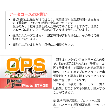
データコースのお願い
貸切時間には撮影だけではなく、衣装選びやお支度時間も含まれま
す（通常は、それでも時間に余裕がございます）。
規定のカット数を撮影し終えた時点で終了となりますので、撮影が
スムーズに進むことで早めの終了となる場合がございます。
撮影がスムーズに進まず、規定時間が訪れた場合は、その時点で撮
影終了となります。
質問がございましたら、気軽にご相談ください。
OPSはオンラインフォトサービスの略
で、Photo STAGEきねん館（千葉市中央
区：千葉神社）で撮影された記念写真を
始め、イベント等でプロカメラマンが出
張撮影したお写真を即インターネットで
閲覧できるサービスです。
ご自宅・仕事先・ネットカフェ・海外
赴任先、どこからでも閲覧し、購入する
ことができます。
※ 就活用証明写真、プロフィール写
真、パスポート用証明写真等、一部、ご