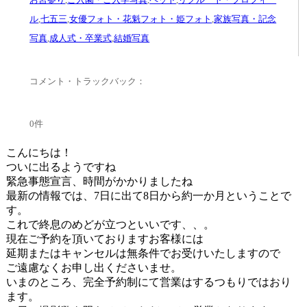
ル
,
七五三
,
女優フォト・花魁フォト・姫フォト
,
家族写真・記念
写真
,
成人式・卒業式
,
結婚写真
コメント・トラックバック：
0件
こんにちは！
ついに出るようですね
緊急事態宣言、時間がかかりましたね
最新の情報では、7日に出て8日から約一か月ということで
す。
これで終息のめどが立つといいです、、。
現在ご予約を頂いておりますお客様には
延期またはキャンセルは無条件でお受けいたしますので
ご遠慮なくお申し出くださいませ。
いまのところ、完全予約制にて営業はするつもりではおり
ます。