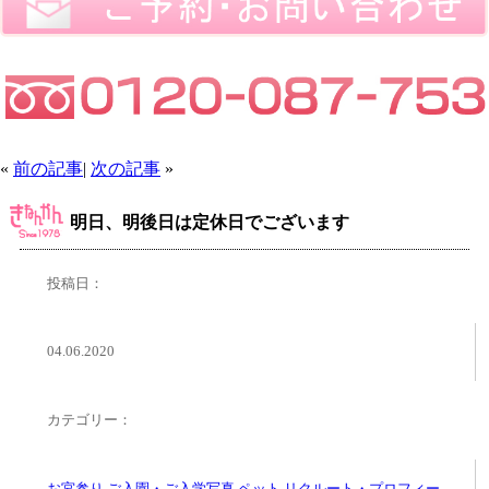
«
前の記事
|
次の記事
»
明日、明後日は定休日でございます
投稿日：
04.06.2020
カテゴリー：
お宮参り
,
ご入園・ご入学写真
,
ペット
,
リクルート・プロフィー