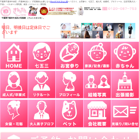
千葉県千葉市中央区（千葉神社近く）で写真館をお探しなら
PhotoSTAGEきねん館
へ！口コミ、お宮参り、七五三、成人式、結婚式、プロフィール、記念写真(大人・
子供) 、パスポート用写真、就活（リクルート）用写真。
千葉県千葉市中央区の写真館 （フォトスタジオ）。
明日、明後日は定休日でご
ざいます