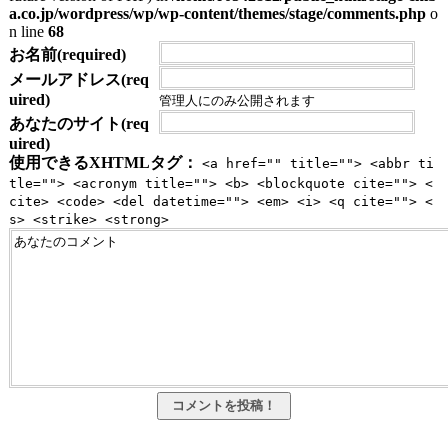
a.co.jp/wordpress/wp/wp-content/themes/stage/comments.php
o
n line
68
お名前(required)
メールアドレス(req
uired)
管理人にのみ公開されます
あなたのサイト(req
uired)
使用できるXHTMLタグ：
<a href="" title=""> <abbr ti
tle=""> <acronym title=""> <b> <blockquote cite=""> <
cite> <code> <del datetime=""> <em> <i> <q cite=""> <
s> <strike> <strong>