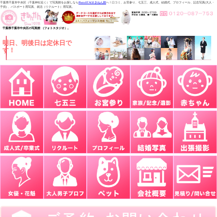
千葉県千葉市中央区（千葉神社近く）で写真館をお探しなら
PhotoSTAGEきねん館
へ！口コミ、お宮参り、七五三、成人式、結婚式、プロフィール、記念写真(大人・
子供) 、パスポート用写真、就活（リクルート）用写真。
千葉県千葉市中央区の写真館 （フォトスタジオ）。
明日、明後日は定休日で
す！