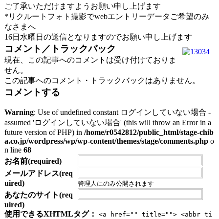
ご了承いただけますようお願い申し上げます
*リクルートフォト撮影でwebエントリーデータご希望のみ
なさまへ
16日水曜日の送信となりますのでお願い申し上げます
コメント／トラックバック
現在、この記事へのコメントは受け付けておりま
せん。
この記事へのコメント・トラックバックはありません。
コメントする
Warning
: Use of undefined constant ログインしていない場合 -
assumed 'ログインしていない場合' (this will throw an Error in a
future version of PHP) in
/home/r0542812/public_html/stage-chib
a.co.jp/wordpress/wp/wp-content/themes/stage/comments.php
o
n line
68
お名前(required)
メールアドレス(req
uired)
管理人にのみ公開されます
あなたのサイト(req
uired)
使用できるXHTMLタグ：
<a href="" title=""> <abbr ti