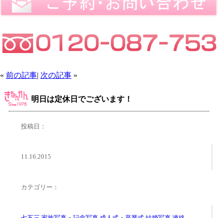
«
前の記事
|
次の記事
»
明日は定休日でございます！
投稿日：
11.16.2015
カテゴリー：
七五三
,
家族写真・記念写真
,
成人式・卒業式
,
結婚写真
,
連絡