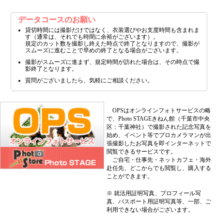
データコースのお願い
貸切時間には撮影だけではなく、衣装選びやお支度時間も含まれま
す（通常は、それでも時間に余裕がございます）。
規定のカット数を撮影し終えた時点で終了となりますので、撮影が
スムーズに進むことで早めの終了となる場合がございます。
撮影がスムーズに進まず、規定時間が訪れた場合は、その時点で撮
影終了となります。
質問がございましたら、気軽にご相談ください。
OPSはオンラインフォトサービスの略
で、Photo STAGEきねん館（千葉市中央
区：千葉神社）で撮影された記念写真を
始め、イベント等でプロカメラマンが出
張撮影したお写真を即インターネットで
閲覧できるサービスです。
ご自宅・仕事先・ネットカフェ・海外
赴任先、どこからでも閲覧し、購入する
ことができます。
※ 就活用証明写真、プロフィール写
真、パスポート用証明写真等、一部、ご
利用できない場合がございます。