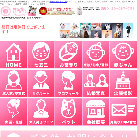
千葉県千葉市中央区（千葉神社近く）で写真館をお探しなら
PhotoSTAGEきねん館
へ！口コミ、お宮参り、七五三、成人式、結婚式、プロフィール、記念写真(大人・
子供) 、パスポート用写真、就活（リクルート）用写真。
千葉県千葉市中央区の写真館 （フォトスタジオ）。
明日は定休日でございま
す！