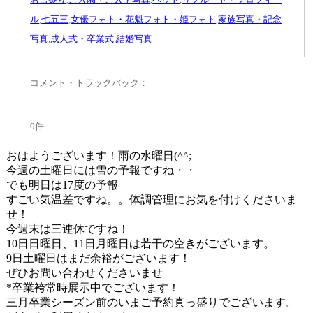
ル
,
七五三
,
女優フォト・花魁フォト・姫フォト
,
家族写真・記念
写真
,
成人式・卒業式
,
結婚写真
コメント・トラックバック：
0件
おはようございます！雨の水曜日(^^;
今週の土曜日には雪の予報ですね・・
でも明日は17度の予報
すごい気温差ですね。。体調管理にお気を付けくださいま
せ！
今週末は三連休ですね！
10日日曜日、11日月曜日は若干の空きがございます。
9日土曜日はまだ余裕がございます！
ぜひお問い合わせくださいませ
*卒業袴常時展示中でございます！
三月卒業シーズン前のいまご予約真っ盛りでございます。