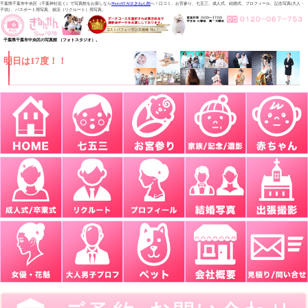
千葉県千葉市中央区（千葉神社近く）で写真館をお探しなら
PhotoSTAGEきねん館
へ！口コミ、お宮参り、七五三、成人式、結婚式、プロフィール、記念写真(大人・
子供) 、パスポート用写真、就活（リクルート）用写真。
千葉県千葉市中央区の写真館 （フォトスタジオ）。
明日は17度！！