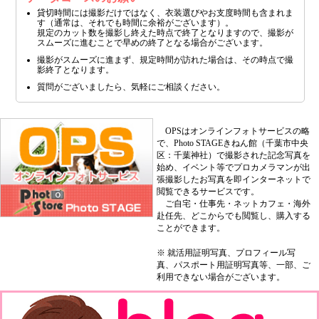
貸切時間には撮影だけではなく、衣装選びやお支度時間も含まれま
す（通常は、それでも時間に余裕がございます）。
規定のカット数を撮影し終えた時点で終了となりますので、撮影が
スムーズに進むことで早めの終了となる場合がございます。
撮影がスムーズに進まず、規定時間が訪れた場合は、その時点で撮
影終了となります。
質問がございましたら、気軽にご相談ください。
OPSはオンラインフォトサービスの略
で、Photo STAGEきねん館（千葉市中央
区：千葉神社）で撮影された記念写真を
始め、イベント等でプロカメラマンが出
張撮影したお写真を即インターネットで
閲覧できるサービスです。
ご自宅・仕事先・ネットカフェ・海外
赴任先、どこからでも閲覧し、購入する
ことができます。
※ 就活用証明写真、プロフィール写
真、パスポート用証明写真等、一部、ご
利用できない場合がございます。