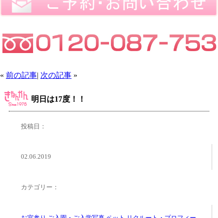
«
前の記事
|
次の記事
»
明日は17度！！
投稿日：
02.06.2019
カテゴリー：
お宮参り
,
ご入園・ご入学写真
,
ペット
,
リクルート・プロフィー