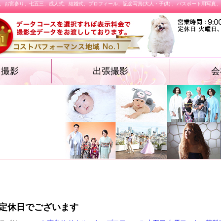
、お宮参り、七五三、成人式、結婚式、プロフィール、記念写真(大人・子供) 、パスポート用写真
オ撮影
出張撮影
会
・遺影フォト
物・卒業袴）
ォト
ション プロフィ
結婚式
施設撮影（入園式・入学式ほか）
飲食店メニュー
定休日でございます