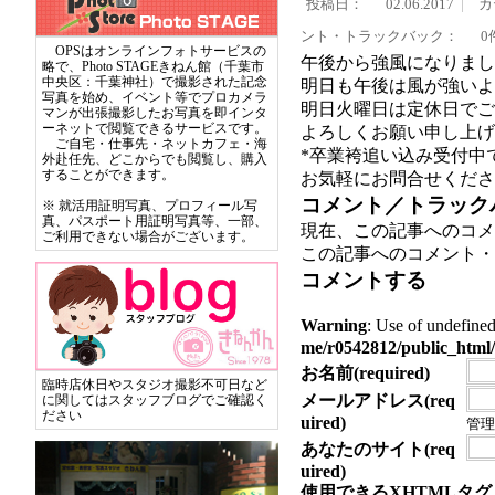
投稿日：
02.06.2017
カ
ント・トラックバック：
0
OPSはオンラインフォトサービスの
午後から強風になりました
略で、Photo STAGEきねん館（千葉市
中央区：千葉神社）で撮影された記念
明日も午後は風が強いよ
写真を始め、イベント等でプロカメラ
明日火曜日は定休日でご
マンが出張撮影したお写真を即インタ
ーネットで閲覧できるサービスです。
よろしくお願い申し上げます
ご自宅・仕事先・ネットカフェ・海
*卒業袴追い込み受付中
外赴任先、どこからでも閲覧し、購入
することができます。
お気軽にお問合せくださ
コメント／トラック
※ 就活用証明写真、プロフィール写
真、パスポート用証明写真等、一部、
現在、この記事へのコメ
ご利用できない場合がございます。
この記事へのコメント・
コメントする
Warning
: Use of undef
me/r0542812/public_html/
お名前(required)
臨時店休日やスタジオ撮影不可日など
メールアドレス(req
に関してはスタッフブログでご確認く
ださい
uired)
管理
あなたのサイト(req
uired)
使用できるXHTMLタグ