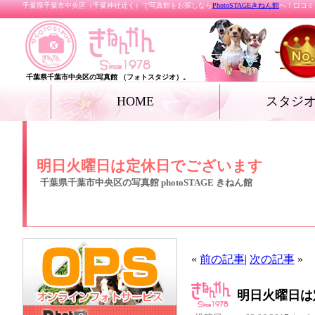
千葉県千葉市中央区（千葉神社近く）で写真館をお探しなら
PhotoSTAGEきねん館
へ！口コミ
千葉県千葉市中央区の写真館 （フォトスタジオ）。
HOME
スタジ
お宮参り
七五三
ベビー
家族写真・記念写真
成人式・卒業式（着
リクルートフォト
プロフィールフォト
結婚写真
女優フォト・花魁フ
グランドジェネレー
振袖deドレス
ペット
ール フォト
明日火曜日は定休日でございます
千葉県千葉市中央区の写真館 photoSTAGE きねん館
«
前の記事
|
次の記事
»
明日火曜日は