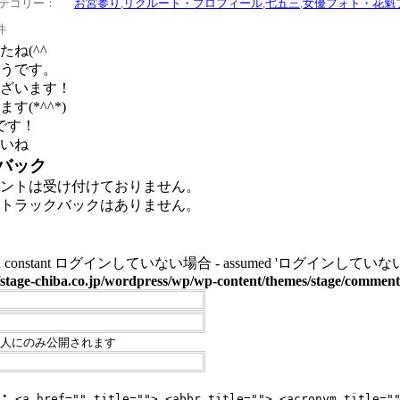
テゴリー：
お宮参り
,
リクルート・プロフィール
,
七五三
,
女優フォト・花魁
件
ね(^^ゞ
うです。
ざいます！
(*^^*)
です！
いね
バック
ントは受け付けておりません。
トラックバックはありません。
ined constant ログインしていない場合 - assumed 'ログインしていない場合' (this 
stage-chiba.co.jp/wordpress/wp/wp-content/themes/stage/commen
人にのみ公開されます
：
<a href="" title=""> <abbr title=""> <acronym title="