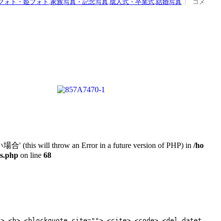
フォト・姫フォト
,
家族写真・記念写真
,
成人式・卒業式
,
結婚写真
コメ
will throw an Error in a future version of PHP) in
/ho
ts.php
on line
68
"> <b> <blockquote cite=""> <cite> <code> <del datet