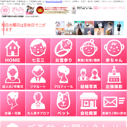
千葉県千葉市中央区（千葉神社近く）で写真館をお探しなら
PhotoSTAGEきねん館
へ！口コミ、お宮参り、七五三、成人式、結婚式、プロフィール、記念写真(大人・
子供) 、パスポート用写真、就活（リクルート）用写真。
千葉県千葉市中央区の写真館 （フォトスタジオ）。
明日火曜日は定休日でござ
います