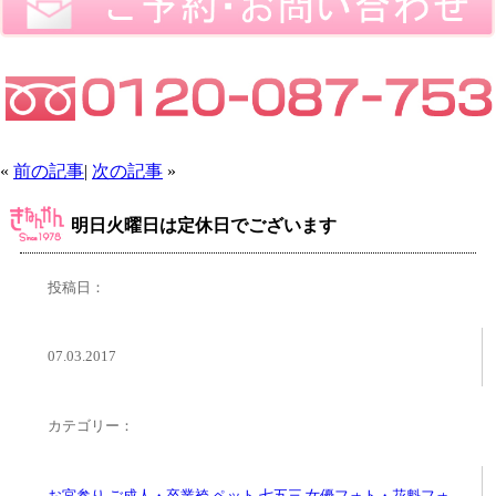
«
前の記事
|
次の記事
»
明日火曜日は定休日でございます
投稿日：
07.03.2017
カテゴリー：
お宮参り
,
ご成人・卒業袴
,
ペット
,
七五三
,
女優フォト・花魁フォ