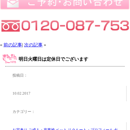
«
前の記事
|
次の記事
»
明日火曜日は定休日でございます
投稿日：
10.02.2017
カテゴリー：
お宮参り
,
ご成人・卒業袴
,
ペット
,
リクルート・プロフィール
,
七