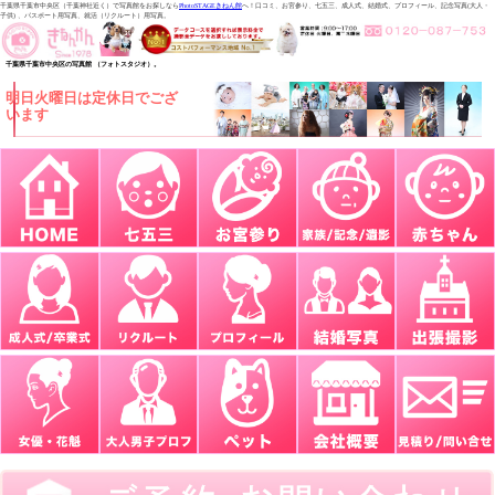
千葉県千葉市中央区（千葉神社近く）で写真館をお探しなら
PhotoSTAGEきねん館
へ！口コミ、お宮参り、七五三、成人式、結婚式、プロフィール、記念写真(大人・
子供) 、パスポート用写真、就活（リクルート）用写真。
千葉県千葉市中央区の写真館 （フォトスタジオ）。
明日火曜日は定休日でござ
います