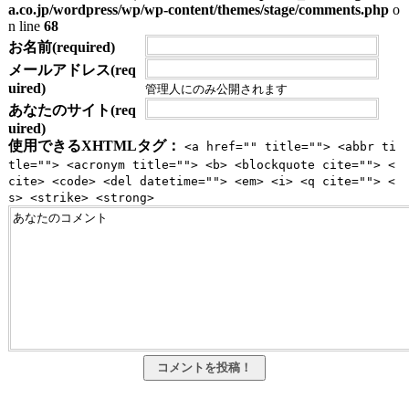
a.co.jp/wordpress/wp/wp-content/themes/stage/comments.php
o
n line
68
お名前(required)
メールアドレス(req
uired)
管理人にのみ公開されます
あなたのサイト(req
uired)
使用できるXHTMLタグ：
<a href="" title=""> <abbr ti
tle=""> <acronym title=""> <b> <blockquote cite=""> <
cite> <code> <del datetime=""> <em> <i> <q cite=""> <
s> <strike> <strong>