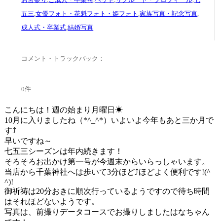
五三
,
女優フォト・花魁フォト・姫フォト
,
家族写真・記念写真
,
成人式・卒業式
,
結婚写真
コメント・トラックバック：
0件
こんにちは！週の始まり月曜日☀
10月に入りましたね（*^_^*）いよいよ今年もあと三か月で
す⤴
早いですね～
七五三シーズンは年内続きます！
そろそろお出かけ第一号が今週末からいらっしゃいます。
当店から千葉神社へは歩いて3分ほど⤴ほどよく便利です!(^
^)!
御祈祷は20分おきに順次行っているようですので待ち時間
はそれほどないようです。
写真は、前撮りデータコースでお撮りしましたはなちゃん