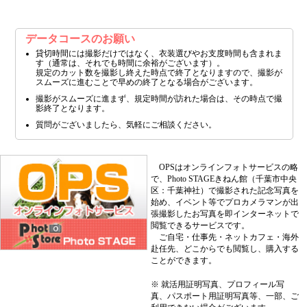
データコースのお願い
貸切時間には撮影だけではなく、衣装選びやお支度時間も含まれま
す（通常は、それでも時間に余裕がございます）。
規定のカット数を撮影し終えた時点で終了となりますので、撮影が
スムーズに進むことで早めの終了となる場合がございます。
撮影がスムーズに進まず、規定時間が訪れた場合は、その時点で撮
影終了となります。
質問がございましたら、気軽にご相談ください。
OPSはオンラインフォトサービスの略
で、Photo STAGEきねん館（千葉市中央
区：千葉神社）で撮影された記念写真を
始め、イベント等でプロカメラマンが出
張撮影したお写真を即インターネットで
閲覧できるサービスです。
ご自宅・仕事先・ネットカフェ・海外
赴任先、どこからでも閲覧し、購入する
ことができます。
※ 就活用証明写真、プロフィール写
真、パスポート用証明写真等、一部、ご