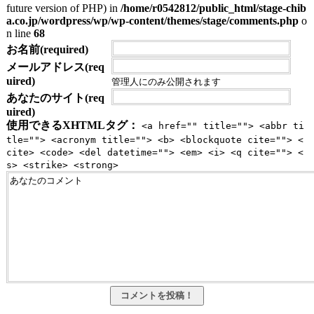
future version of PHP) in
/home/r0542812/public_html/stage-chib
a.co.jp/wordpress/wp/wp-content/themes/stage/comments.php
o
n line
68
お名前(required)
メールアドレス(req
uired)
管理人にのみ公開されます
あなたのサイト(req
uired)
使用できるXHTMLタグ：
<a href="" title=""> <abbr ti
tle=""> <acronym title=""> <b> <blockquote cite=""> <
cite> <code> <del datetime=""> <em> <i> <q cite=""> <
s> <strike> <strong>