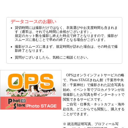
データコースのお願い
貸切時間には撮影だけではなく、衣装選びやお支度時間も含まれま
す（通常は、それでも時間に余裕がございます）。
規定のカット数を撮影し終えた時点で終了となりますので、撮影が
スムーズに進むことで早めの終了となる場合がございます。
撮影がスムーズに進まず、規定時間が訪れた場合は、その時点で撮
影終了となります。
質問がございましたら、気軽にご相談ください。
OPSはオンラインフォトサービスの略
で、Photo STAGEきねん館（千葉市中央
区：千葉神社）で撮影された記念写真を
始め、イベント等でプロカメラマンが出
張撮影したお写真を即インターネットで
閲覧できるサービスです。
ご自宅・仕事先・ネットカフェ・海外
赴任先、どこからでも閲覧し、購入する
ことができます。
※ 就活用証明写真、プロフィール写