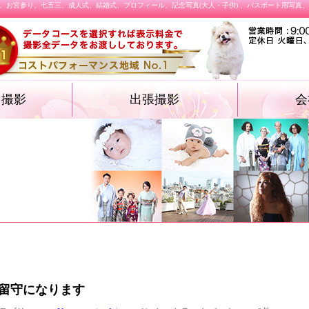
、お宮参り、七五三、成人式、結婚式、プロフィール、記念写真(大人・子供) 、パスポート用写真
オ撮影
出張撮影
会
・遺影フォト
物・卒業袴）
ォト
ション プロフィ
結婚式
施設撮影（入園式・入学式ほか）
飲食店メニュー
留守になります