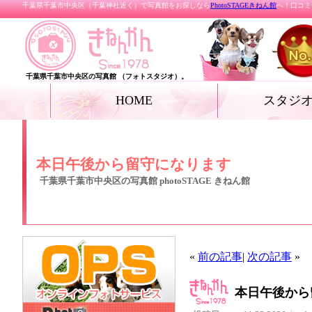
千葉県千葉市中央区（千葉神社近く）で写真館をお探しなら
PhotoSTAGEきねん館
へ！口コミ
千葉県千葉市中央区の写真館 （フォトスタジオ）。
HOME
スタジ
お宮参り
七五三
ベビー
家族写真・記念写真
成人式・卒業式（着
リクルートフォト
プロフィールフォト
結婚写真
女優フォト・花魁フ
グランドジェネレー
振袖deドレス
ペット
ール フォト
本日午後から留守になります
千葉県千葉市中央区の写真館 photoSTAGE きねん館
«
前の記事
|
次の記事
»
本日午後から