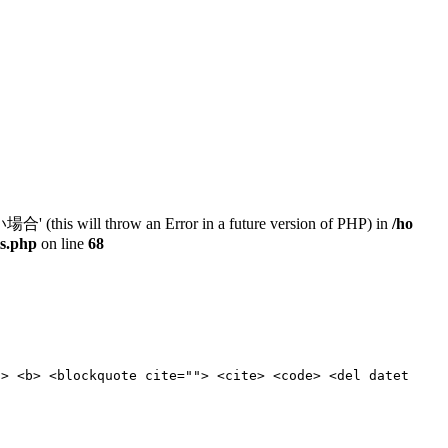
will throw an Error in a future version of PHP) in
/ho
ts.php
on line
68
"> <b> <blockquote cite=""> <cite> <code> <del datet