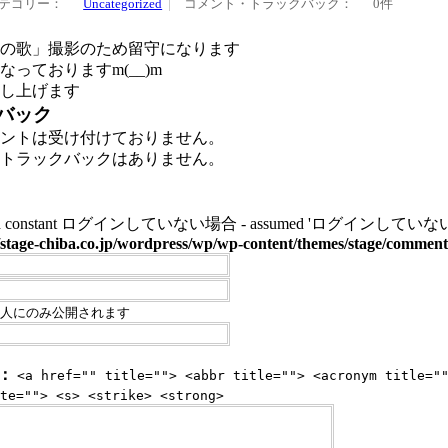
テゴリー：
Uncategorized
コメント・トラックバック：
0件
の歌」撮影のため留守になります
っておりますm(__)m
し上げます
バック
ントは受け付けておりません。
トラックバックはありません。
ined constant ログインしていない場合 - assumed 'ログインしていない場合' (this 
stage-chiba.co.jp/wordpress/wp/wp-content/themes/stage/commen
人にのみ公開されます
：
<a href="" title=""> <abbr title=""> <acronym title="
te=""> <s> <strike> <strong>