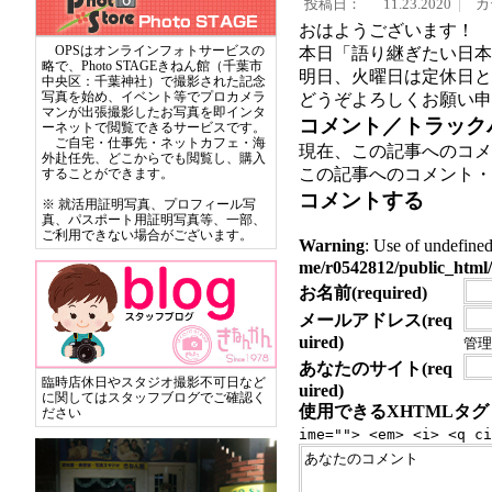
投稿日：
11.23.2020
カ
おはようございます！
OPSはオンラインフォトサービスの
本日「語り継ぎたい日本
略で、Photo STAGEきねん館（千葉市
明日、火曜日は定休日とな
中央区：千葉神社）で撮影された記念
写真を始め、イベント等でプロカメラ
どうぞよろしくお願い申
マンが出張撮影したお写真を即インタ
コメント／トラック
ーネットで閲覧できるサービスです。
ご自宅・仕事先・ネットカフェ・海
現在、この記事へのコメ
外赴任先、どこからでも閲覧し、購入
この記事へのコメント・
することができます。
コメントする
※ 就活用証明写真、プロフィール写
真、パスポート用証明写真等、一部、
ご利用できない場合がございます。
Warning
: Use of undef
me/r0542812/public_html/
お名前(required)
メールアドレス(req
uired)
管理
あなたのサイト(req
臨時店休日やスタジオ撮影不可日など
uired)
に関してはスタッフブログでご確認く
使用できるXHTMLタグ
ださい
ime=""> <em> <i> <q ci