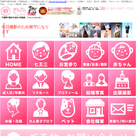
千葉県千葉市中央区（千葉神社近く）で写真館をお探しなら
PhotoSTAGEきねん館
へ！口コミ、お宮参り、七五三、成人式、結婚式、プロフィール、記念写真(大人・
子供) 、パスポート用写真、就活（リクルート）用写真。
千葉県千葉市中央区の写真館 （フォトスタジオ）。
本日撮影のため留守になり
ます