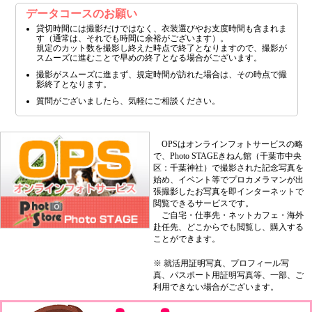
データコースのお願い
貸切時間には撮影だけではなく、衣装選びやお支度時間も含まれま
す（通常は、それでも時間に余裕がございます）。
規定のカット数を撮影し終えた時点で終了となりますので、撮影が
スムーズに進むことで早めの終了となる場合がございます。
撮影がスムーズに進まず、規定時間が訪れた場合は、その時点で撮
影終了となります。
質問がございましたら、気軽にご相談ください。
OPSはオンラインフォトサービスの略
で、Photo STAGEきねん館（千葉市中央
区：千葉神社）で撮影された記念写真を
始め、イベント等でプロカメラマンが出
張撮影したお写真を即インターネットで
閲覧できるサービスです。
ご自宅・仕事先・ネットカフェ・海外
赴任先、どこからでも閲覧し、購入する
ことができます。
※ 就活用証明写真、プロフィール写
真、パスポート用証明写真等、一部、ご
利用できない場合がございます。