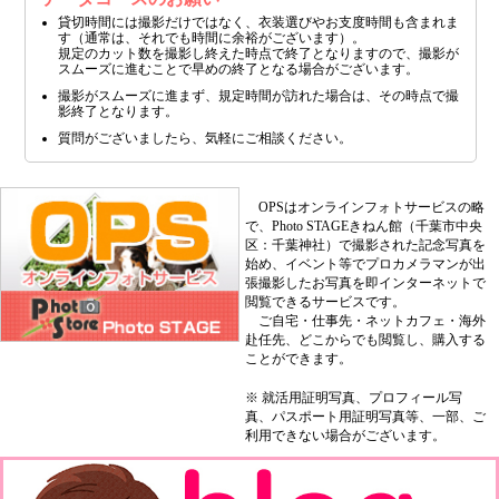
貸切時間には撮影だけではなく、衣装選びやお支度時間も含まれま
す（通常は、それでも時間に余裕がございます）。
規定のカット数を撮影し終えた時点で終了となりますので、撮影が
スムーズに進むことで早めの終了となる場合がございます。
撮影がスムーズに進まず、規定時間が訪れた場合は、その時点で撮
影終了となります。
質問がございましたら、気軽にご相談ください。
OPSはオンラインフォトサービスの略
で、Photo STAGEきねん館（千葉市中央
区：千葉神社）で撮影された記念写真を
始め、イベント等でプロカメラマンが出
張撮影したお写真を即インターネットで
閲覧できるサービスです。
ご自宅・仕事先・ネットカフェ・海外
赴任先、どこからでも閲覧し、購入する
ことができます。
※ 就活用証明写真、プロフィール写
真、パスポート用証明写真等、一部、ご
利用できない場合がございます。