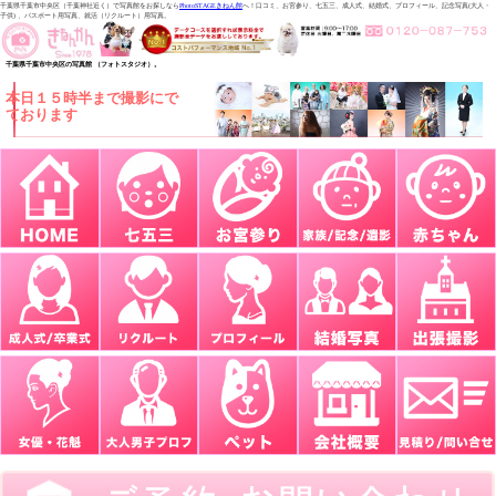
千葉県千葉市中央区（千葉神社近く）で写真館をお探しなら
PhotoSTAGEきねん館
へ！口コミ、お宮参り、七五三、成人式、結婚式、プロフィール、記念写真(大人・
子供) 、パスポート用写真、就活（リクルート）用写真。
千葉県千葉市中央区の写真館 （フォトスタジオ）。
本日１５時半まで撮影にで
ております