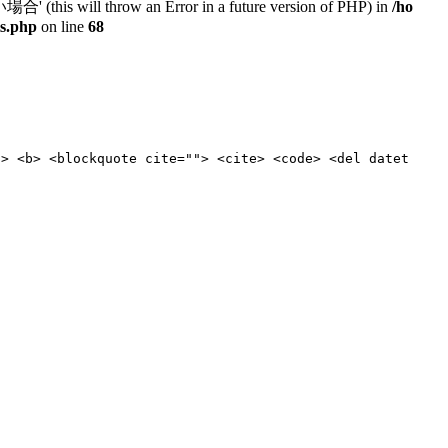
will throw an Error in a future version of PHP) in
/ho
ts.php
on line
68
"> <b> <blockquote cite=""> <cite> <code> <del datet