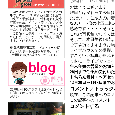
投稿日：
12.21.2014
カ
おはようございます！
OPSはオンラインフォトサービスの
昨日とは変わって今日は
略で、Photo STAGEきねん館（千葉市
ただいま、ご成人のお着
中央区：千葉神社）で撮影された記念
写真を始め、イベント等でプロカメラ
なんと！7歳の七五三以
マンが出張撮影したお写真を即インタ
感激です・・・・そうと
ーネットで閲覧できるサービスです。
ご自宅・仕事先・ネットカフェ・海
これは写真館でなくては
外赴任先、どこからでも閲覧し、購入
そして、本日午後14時
することができます。
ご了承頂けますようお願い
※ 就活用証明写真、プロフィール写
ライブハウスでの撮影、
真、パスポート用証明写真等、一部、
ご利用できない場合がございます。
すごくいい写真が撮れる
まさに！ライブでフェイ
年末年始の営業のお知ら
28日までご予約受付い
もちろん着付・ヘアセッ
12月29日～1月3日ま
コメント／トラック
臨時店休日やスタジオ撮影不可日など
に関してはスタッフブログでご確認く
現在、この記事へのコメ
ださい
この記事へのコメント・
コメントする