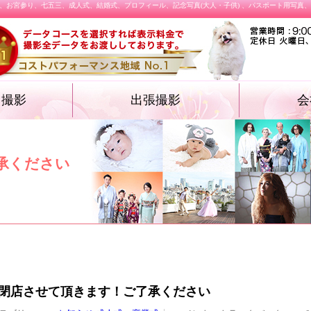
、お宮参り、七五三、成人式、結婚式、プロフィール、記念写真(大人・子供) 、パスポート用写真
オ撮影
出張撮影
会
・遺影フォト
物・卒業袴）
ォト
ション プロフィ
結婚式
施設撮影（入園式・入学式ほか）
飲食店メニュー
承ください
て閉店させて頂きます！ご了承ください