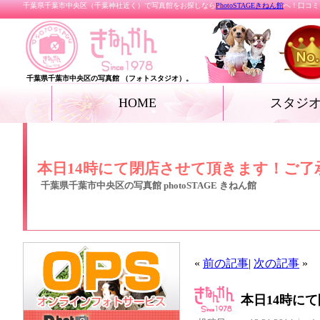
千葉県千葉市中央区（千葉神社近く）で写真館をお探しなら
PhotoSTAGEきねん館
へ！口コミ
千葉県千葉市中央区の写真館 （フォトスタジオ）。
HOME
スタジ
お宮参り
七五三
ベビー
家族写真・記念写真
成人式・卒業式（着
リクルートフォト
プロフィールフォト
結婚写真
女優フォト・花魁フ
グランドジェネレー
振袖deドレス
ペット
ール フォト
本日14時にて閉店させて頂きます！ご了
千葉県千葉市中央区の写真館 photoSTAGE きねん館
«
前の記事
|
次の記事
»
本日14時に