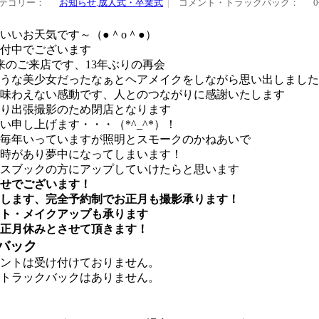
テゴリー：
お知らせ
,
成人式・卒業式
コメント・トラックバック：
いいお天気です～（●＾o＾●）
付中でございます
来のご来店です、13年ぶりの再会
うな美少女だったなぁとヘアメイクをしながら思い出しました
味わえない感動です、人とのつながりに感謝いたします
より出張撮影のため閉店となります
申し上げます・・・（*^_^*）！
毎年いっていますが照明とスモークのかねあいで
時があり夢中になってしまいます！
スブックの方にアップしていけたらと思います
せでございます！
たします、完全予約制でお正月も撮影承ります！
ト・メイクアップも承ります
でお正月休みとさせて頂きます！
バック
ントは受け付けておりません。
トラックバックはありません。