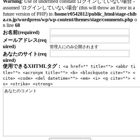
Warning
: Use of undefined constant ログインしていない場合 -
assumed 'ログインしていない場合' (this will throw an Error in a
future version of PHP) in
/home/r0542812/public_html/stage-chib
a.co.jp/wordpress/wp/wp-content/themes/stage/comments.php
o
n line
68
お名前(required)
メールアドレス(req
uired)
管理人にのみ公開されます
あなたのサイト(req
uired)
使用できるXHTMLタグ：
<a href="" title=""> <abbr ti
tle=""> <acronym title=""> <b> <blockquote cite=""> <
cite> <code> <del datetime=""> <em> <i> <q cite=""> <
s> <strike> <strong>