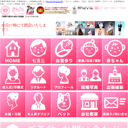
千葉県千葉市中央区（千葉神社近く）で写真館をお探しなら
PhotoSTAGEきねん館
へ！口コミ、お宮参り、七五三、成人式、結婚式、プロフィール、記念写真(大人・
子供) 、パスポート用写真、就活（リクルート）用写真。
千葉県千葉市中央区の写真館 （フォトスタジオ）。
本日17時にて閉店いたしま
す！