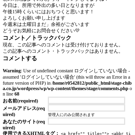
今日は、所用で外出の多い日となりますが
午後15時くらいにはおちつくと思います！
よろしくお願い申し上げます
今週末は土曜日まだ」余裕がございます
どうぞお気軽にお問合せください💛
コメント／トラックバック
現在、この記事へのコメントは受け付けておりません。
この記事へのコメント・トラックバックはありません。
コメントする
Warning
: Use of undefined constant ログインしていない場合 -
assumed 'ログインしていない場合' (this will throw an Error in a
future version of PHP) in
/home/r0542812/public_html/stage-chib
a.co.jp/wordpress/wp/wp-content/themes/stage/comments.php
o
n line
68
お名前(required)
メールアドレス(req
uired)
管理人にのみ公開されます
あなたのサイト(req
uired)
使用できるXHTMLタグ：
<a href="" title=""> <abbr ti