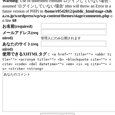
Warning
: Use of undefined constant ログインしていない場合 -
assumed 'ログインしていない場合' (this will throw an Error in a
future version of PHP) in
/home/r0542812/public_html/stage-chib
a.co.jp/wordpress/wp/wp-content/themes/stage/comments.php
o
n line
68
お名前(required)
メールアドレス(req
uired)
管理人にのみ公開されます
あなたのサイト(req
uired)
使用できるXHTMLタグ：
<a href="" title=""> <abbr ti
tle=""> <acronym title=""> <b> <blockquote cite=""> <
cite> <code> <del datetime=""> <em> <i> <q cite=""> <
s> <strike> <strong>