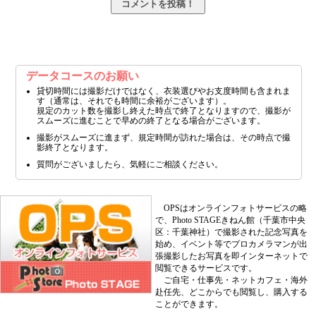
データコースのお願い
貸切時間には撮影だけではなく、衣装選びやお支度時間も含まれま
す（通常は、それでも時間に余裕がございます）。
規定のカット数を撮影し終えた時点で終了となりますので、撮影が
スムーズに進むことで早めの終了となる場合がございます。
撮影がスムーズに進まず、規定時間が訪れた場合は、その時点で撮
影終了となります。
質問がございましたら、気軽にご相談ください。
OPSはオンラインフォトサービスの略
で、Photo STAGEきねん館（千葉市中央
区：千葉神社）で撮影された記念写真を
始め、イベント等でプロカメラマンが出
張撮影したお写真を即インターネットで
閲覧できるサービスです。
ご自宅・仕事先・ネットカフェ・海外
赴任先、どこからでも閲覧し、購入する
ことができます。