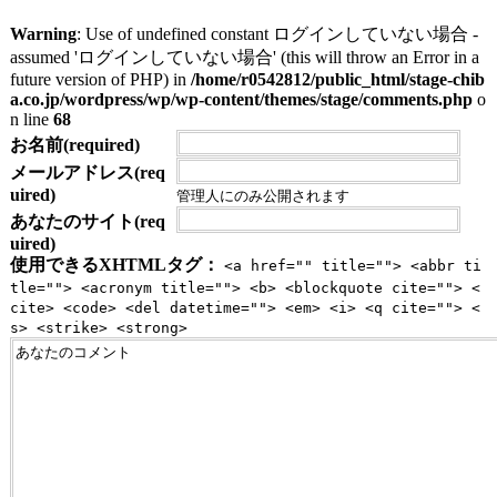
Warning
: Use of undefined constant ログインしていない場合 -
assumed 'ログインしていない場合' (this will throw an Error in a
future version of PHP) in
/home/r0542812/public_html/stage-chib
a.co.jp/wordpress/wp/wp-content/themes/stage/comments.php
o
n line
68
お名前(required)
メールアドレス(req
uired)
管理人にのみ公開されます
あなたのサイト(req
uired)
使用できるXHTMLタグ：
<a href="" title=""> <abbr ti
tle=""> <acronym title=""> <b> <blockquote cite=""> <
cite> <code> <del datetime=""> <em> <i> <q cite=""> <
s> <strike> <strong>