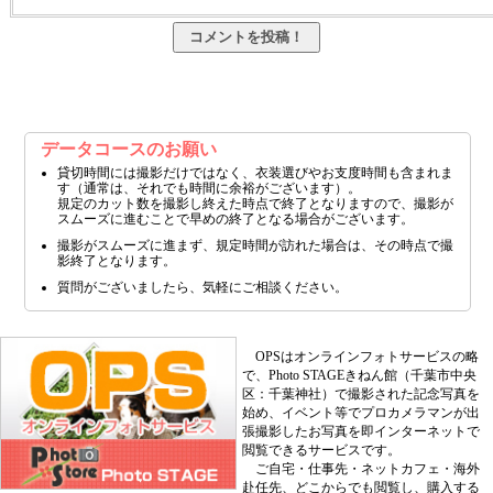
データコースのお願い
貸切時間には撮影だけではなく、衣装選びやお支度時間も含まれま
す（通常は、それでも時間に余裕がございます）。
規定のカット数を撮影し終えた時点で終了となりますので、撮影が
スムーズに進むことで早めの終了となる場合がございます。
撮影がスムーズに進まず、規定時間が訪れた場合は、その時点で撮
影終了となります。
質問がございましたら、気軽にご相談ください。
OPSはオンラインフォトサービスの略
で、Photo STAGEきねん館（千葉市中央
区：千葉神社）で撮影された記念写真を
始め、イベント等でプロカメラマンが出
張撮影したお写真を即インターネットで
閲覧できるサービスです。
ご自宅・仕事先・ネットカフェ・海外
赴任先、どこからでも閲覧し、購入する