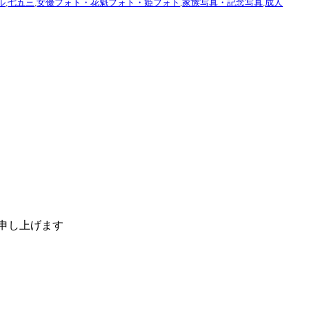
ル
,
七五三
,
女優フォト・花魁フォト・姫フォト
,
家族写真・記念写真
,
成人
い申し上げます