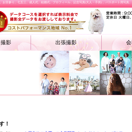
、お宮参り、七五三、成人式、結婚式、プロフィール、記念写真(大人・子供) 、パスポート用写真
オ撮影
出張撮影
会
・遺影フォト
物・卒業袴）
ォト
ション プロフィ
結婚式
施設撮影（入園式・入学式ほか）
飲食店メニュー
す！