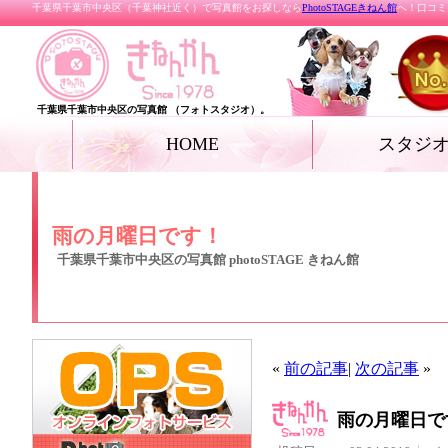
千葉県千葉市中央区（千葉神社近く）で写真館をお探しなら
PhotoSTAGEきねん館
へ！口コミ
千葉県千葉市中央区の写真館 （フォトスタジオ）。
HOME
スタジ
お宮参り
七五三
ベビー
家族写真・記念写真
成人式・卒業式（着
リクルートフォト
プロフィールフォト
結婚写真
女優フォト・花魁フ
グランドジェネレー
振袖deドレス
ペット
ール フォト
雨の月曜日です！
千葉県千葉市中央区の写真館 photoSTAGE きねん館
«
前の記事
|
次の記事
»
雨の月曜日で