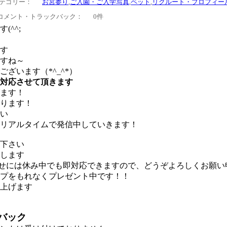
テゴリー：
お宮参り
,
ご入園・ご入学写真
,
ペット
,
リクルート・プロフィー
コメント・トラックバック：
0件
(^^;
す
すね～
ざいます（*^_^*）
対応させて頂きます
ます！
ります！
い
リアルタイムで発信中していきます！
下さい
します
合わせには休み中でも即対応できますので、どうぞよろしくお願
プをもれなくプレゼント中です！！
上げます
バック