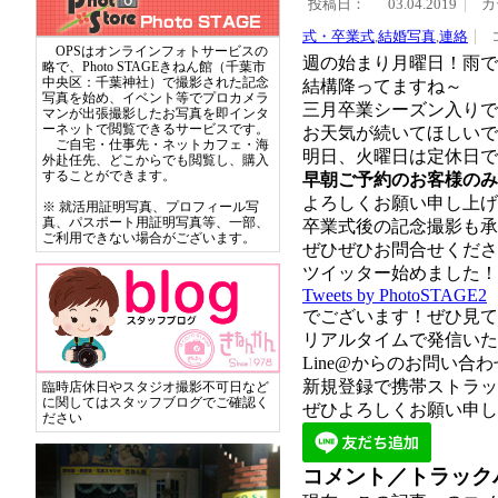
投稿日：
03.04.2019
カ
式・卒業式
,
結婚写真
,
連絡
OPSはオンラインフォトサービスの
週の始まり月曜日！雨です
略で、Photo STAGEきねん館（千葉市
中央区：千葉神社）で撮影された記念
結構降ってますね～
写真を始め、イベント等でプロカメラ
三月卒業シーズン入りで
マンが出張撮影したお写真を即インタ
ーネットで閲覧できるサービスです。
お天気が続いてほしいで
ご自宅・仕事先・ネットカフェ・海
明日、火曜日は定休日でご
外赴任先、どこからでも閲覧し、購入
することができます。
早朝ご予約のお客様のみ
よろしくお願い申し上げ
※ 就活用証明写真、プロフィール写
真、パスポート用証明写真等、一部、
卒業式後の記念撮影も承
ご利用できない場合がございます。
ぜひぜひお問合せくださ
ツイッター始めました！
Tweets by PhotoSTAGE2
でございます！ぜひ見て
リアルタイムで発信いた
Line@からのお問い
新規登録で携帯ストラッ
臨時店休日やスタジオ撮影不可日など
に関してはスタッフブログでご確認く
ぜひよろしくお願い申し
ださい
コメント／トラック