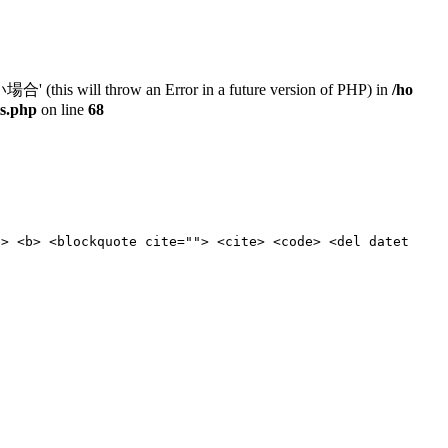
will throw an Error in a future version of PHP) in
/ho
ts.php
on line
68
"> <b> <blockquote cite=""> <cite> <code> <del datet