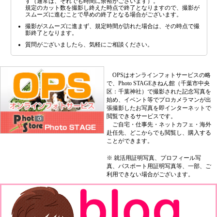
す（通常は、それでも時間に余裕がございます）。
規定のカット数を撮影し終えた時点で終了となりますので、撮影が
スムーズに進むことで早めの終了となる場合がございます。
撮影がスムーズに進まず、規定時間が訪れた場合は、その時点で撮
影終了となります。
質問がございましたら、気軽にご相談ください。
OPSはオンラインフォトサービスの略
で、Photo STAGEきねん館（千葉市中央
区：千葉神社）で撮影された記念写真を
始め、イベント等でプロカメラマンが出
張撮影したお写真を即インターネットで
閲覧できるサービスです。
ご自宅・仕事先・ネットカフェ・海外
赴任先、どこからでも閲覧し、購入する
ことができます。
※ 就活用証明写真、プロフィール写
真、パスポート用証明写真等、一部、ご
利用できない場合がございます。