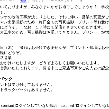
テゴリー：
連絡
コメント・トラックバック：
0件
いておりますが、みなさまいかがお過ごしでしょうか？ 学校
す。
ジオの改装工事が決まりました。それに伴い、営業の変更がご
マン出張撮影のため、終日全ての写真撮影・プリント等お受け
にどうぞ。 なお、１７時にて閉店とさせていただきます。
オ工事のため、写真撮影はお受けできません。プリント、焼増
日（木） 撮影はお受けできませんが、プリント・焼増はお受
軽にどうぞ。
常営業
おかけいたしますが、どうぞよろしくお願いいたします。
営業いたしております。帰省中にご家族写真やご友人との記念
バック
ントは受け付けておりません。
トラックバックはありません。
ined constant ログインしていない場合 - assumed 'ログインしていない場合' (this 