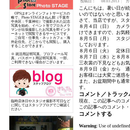
投稿日：
08.03.2013
カ
こんにちは。暑い日が続
OPSはオンラインフォトサービスの
いのではないかと思いま
略で、Photo STAGEきねん館（千葉市
さて、当店ですが、スタ
中央区：千葉神社）で撮影された記念
写真を始め、イベント等でプロカメラ
８月４日（日） カメラ
マンが出張撮影したお写真を即インタ
けできますので、お気軽
ーネットで閲覧できるサービスです。
ご自宅・仕事先・ネットカフェ・海
８月５日（月） スタジ
外赴任先、どこからでも閲覧し、購入
しております。
することができます。
８月６日（火） 定休日
※ 就活用証明写真、プロフィール写
８月７日（水）と８月８
真、パスポート用証明写真等、一部、
ご利用できない場合がございます。
三衣裳の下見などもお気
８月９日（金）から 通
お客様には大変ご迷惑を
また、お盆期間中も通常
す。
コメント／トラック
現在、この記事へのコメ
臨時店休日やスタジオ撮影不可日など
に関してはスタッフブログでご確認く
この記事へのコメント・
ださい
コメントする
Warning
: Use of undef