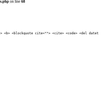
ts.php
on line
68
"> <b> <blockquote cite=""> <cite> <code> <del datet