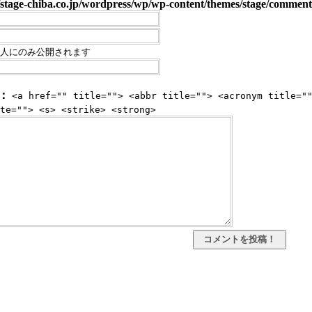
stage-chiba.co.jp/wordpress/wp/wp-content/themes/stage/commen
人にのみ公開されます
：
<a href="" title=""> <abbr title=""> <acronym title="
te=""> <s> <strike> <strong>