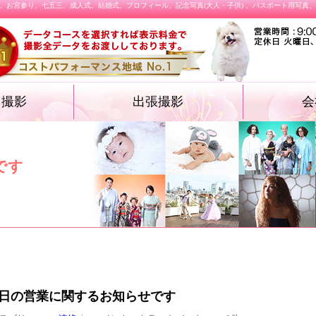
、お宮参り、七五三、成人式、結婚式、プロフィール、記念写真(大人・子供) 、パスポート用写真
オ撮影
出張撮影
会
・遺影フォト
物・卒業袴）
ォト
ション プロフィ
結婚式
施設撮影（入園式・入学式ほか）
飲食店メニュー
です
日の営業に関するお知らせです