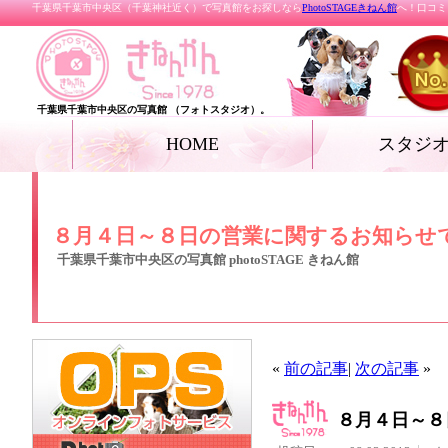
千葉県千葉市中央区（千葉神社近く）で写真館をお探しなら
PhotoSTAGEきねん館
へ！口コミ
千葉県千葉市中央区の写真館 （フォトスタジオ）。
HOME
スタジ
お宮参り
七五三
ベビー
家族写真・記念写真
成人式・卒業式（着
リクルートフォト
プロフィールフォト
結婚写真
女優フォト・花魁フ
グランドジェネレー
振袖deドレス
ペット
ール フォト
８月４日～８日の営業に関するお知らせ
千葉県千葉市中央区の写真館 photoSTAGE きねん館
«
前の記事
|
次の記事
»
８月４日～８