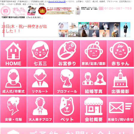
千葉県千葉市中央区（千葉神社近く）で写真館をお探しなら
PhotoSTAGEきねん館
へ！口コミ、お宮参り、七五三、成人式、結婚式、プロフィール、記念写真(大人・
子供) 、パスポート用写真、就活（リクルート）用写真。
千葉県千葉市中央区の写真館 （フォトスタジオ）。
23日(木・祝)一枠空きが出
ました！！