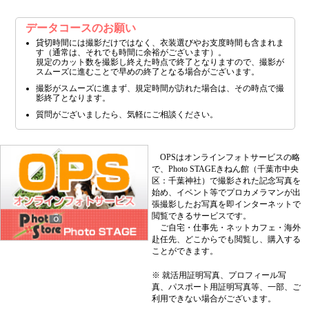
データコースのお願い
貸切時間には撮影だけではなく、衣装選びやお支度時間も含まれま
す（通常は、それでも時間に余裕がございます）。
規定のカット数を撮影し終えた時点で終了となりますので、撮影が
スムーズに進むことで早めの終了となる場合がございます。
撮影がスムーズに進まず、規定時間が訪れた場合は、その時点で撮
影終了となります。
質問がございましたら、気軽にご相談ください。
OPSはオンラインフォトサービスの略
で、Photo STAGEきねん館（千葉市中央
区：千葉神社）で撮影された記念写真を
始め、イベント等でプロカメラマンが出
張撮影したお写真を即インターネットで
閲覧できるサービスです。
ご自宅・仕事先・ネットカフェ・海外
赴任先、どこからでも閲覧し、購入する
ことができます。
※ 就活用証明写真、プロフィール写
真、パスポート用証明写真等、一部、ご
利用できない場合がございます。