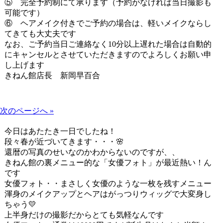
⑤ 完全予約制にて承ります（予約がなければ当日撮影も
可能です）
⑥ ヘアメイク付きでご予約の場合は、軽いメイクならし
てきても大丈夫です
なお、ご予約当日ご連絡なく10分以上遅れた場合は自動的
にキャンセルとさせていただきますのでよろしくお願い申
し上げます
きねん館店長 新岡早百合
次のページへ »
今日はあたたき一日でしたね！
段々春が近づいてきます・・・🌸
還暦の写真のせいなのかわからないのですが、、
きねん館の裏メニュー的な「女優フォト」が最近熱い！ん
です
女優フォト・・まさしく女優のような一枚を残すメニュー
渾身のメイクアップとヘアはがっつりウィッグで大変身し
ちゃう💛
上半身だけの撮影だからとても気軽なんです