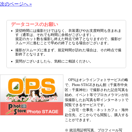
次のページへ »
データコースのお願い
貸切時間には撮影だけではなく、衣装選びやお支度時間も含まれま
す（通常は、それでも時間に余裕がございます）。
規定のカット数を撮影し終えた時点で終了となりますので、撮影が
スムーズに進むことで早めの終了となる場合がございます。
撮影がスムーズに進まず、規定時間が訪れた場合は、その時点で撮
影終了となります。
質問がございましたら、気軽にご相談ください。
OPSはオンラインフォトサービスの略
で、Photo STAGEきねん館（千葉市中央
区：千葉神社）で撮影された記念写真を
始め、イベント等でプロカメラマンが出
張撮影したお写真を即インターネットで
閲覧できるサービスです。
ご自宅・仕事先・ネットカフェ・海外
赴任先、どこからでも閲覧し、購入する
ことができます。
※ 就活用証明写真、プロフィール写