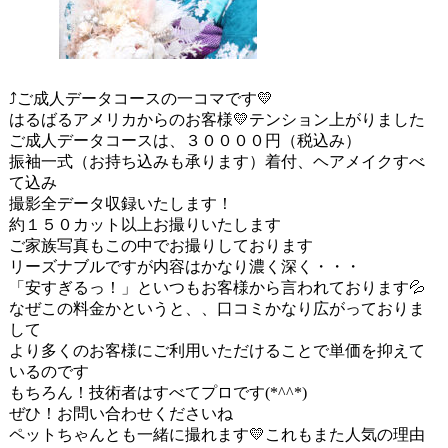
⤴ご成人データコースの一コマです💛
はるばるアメリカからのお客様💛テンション上がりました
ご成人データコースは、３００００円（税込み）
振袖一式（お持ち込みも承ります）着付、ヘアメイクすべ
て込み
撮影全データ収録いたします！
約１５０カット以上お撮りいたします
ご家族写真もこの中でお撮りしております
リーズナブルですが内容はかなり濃く深く・・・
「安すぎるっ！」といつもお客様から言われております💦
なぜこの料金かというと、、口コミかなり広がっておりま
して
より多くのお客様にご利用いただけることで単価を抑えて
いるのです
もちろん！技術者はすべてプロです(*^^*)
ぜひ！お問い合わせくださいね
ペットちゃんとも一緒に撮れます💛これもまた人気の理由