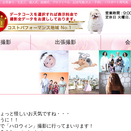
、お宮参り、七五三、成人式、結婚式、プロフィール、記念写真(大人・子供) 、パスポート用写真
オ撮影
出張撮影
会
・遺影フォト
物・卒業袴）
ォト
ション プロフィ
結婚式
施設撮影（入園式・入学式ほか）
飲食店メニュー
ょっと怪しいお天気ですね・・・
うに！！
時まで「ハロウィン」撮影に行ってまいります！