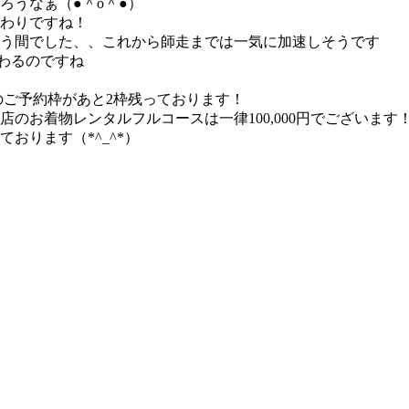
ろうなぁ（●＾o＾●）
終わりですね！
う間でした、、これから師走までは一気に加速しそうです
終わるのですね
日のご予約枠があと2枠残っております！
のお着物レンタルフルコースは一律100,000円でございます
おります（*^_^*）