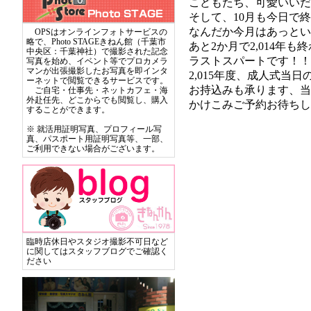
こどもたち、可愛いいだ
そして、10月も今日で
なんだか今月はあっとい
OPSはオンラインフォトサービスの
略で、Photo STAGEきねん館（千葉市
あと2か月で2,014年も
中央区：千葉神社）で撮影された記念
ラストスパートです！！
写真を始め、イベント等でプロカメラ
マンが出張撮影したお写真を即インタ
2,015年度、成人式当
ーネットで閲覧できるサービスです。
お持込みも承ります、当店
ご自宅・仕事先・ネットカフェ・海
外赴任先、どこからでも閲覧し、購入
かけこみご予約お待ちして
することができます。
※ 就活用証明写真、プロフィール写
真、パスポート用証明写真等、一部、
ご利用できない場合がございます。
臨時店休日やスタジオ撮影不可日など
に関してはスタッフブログでご確認く
ださい