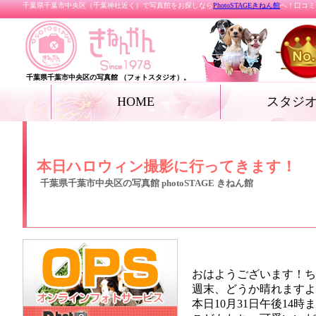
千葉県千葉市中央区（千葉神社近く）で写真館をお探しなら
PhotoSTAGEきねん館
へ！口コミ
千葉県千葉市中央区の写真館 （フォトスタジオ）。
HOME
スタジ
お宮参り
七五三
ベビー
家族写真・記念写真
成人式・卒業式（着
リクルートフォト
プロフィールフォト
結婚写真
女優フォト・花魁フ
グランドジェネレー
振袖deドレス
ペット
ール フォト
本日ハロウィン撮影に行ってきます！
千葉県千葉市中央区の写真館 photoSTAGE きねん館
おはようございます！ち
週末、どうか晴れますよ
本日10月31日午後14