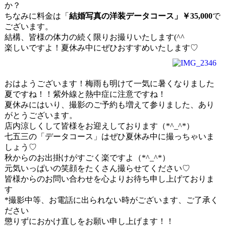
か？
ちなみに料金は「
結婚写真の洋装データコース」￥35,000
で
ございます。
結構、皆様の体力の続く限りお撮りいたします(^^ゞ
楽しいですよ！夏休み中にぜひおすすめいたします♡
おはようございます！梅雨も明けて一気に暑くなりました
夏ですね！！紫外線と熱中症に注意ですね！
夏休みにはいり、撮影のご予約も増えて参りました、あり
がとうございます。
店内涼しくして皆様をお迎えしております（*^_^*）
七五三の「データコース」はぜひ夏休み中に撮っちゃいま
しょう♡
秋からのお出掛けがすごく楽ですよ（*^_^*）
元気いっぱいの笑顔をたくさん撮らせてください♡
皆様からのお問い合わせを心よりお待ち申し上げておりま
す
*撮影中等、お電話に出られない時がございます、ご了承く
ださい
懲りずにおかけ直しをお願い申し上げます！！