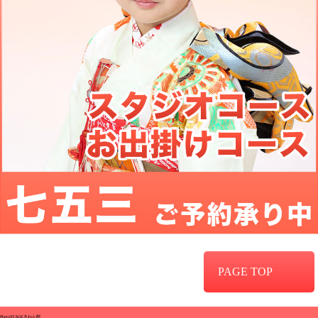
PAGE TOP
PhotoSTAGEきねん館