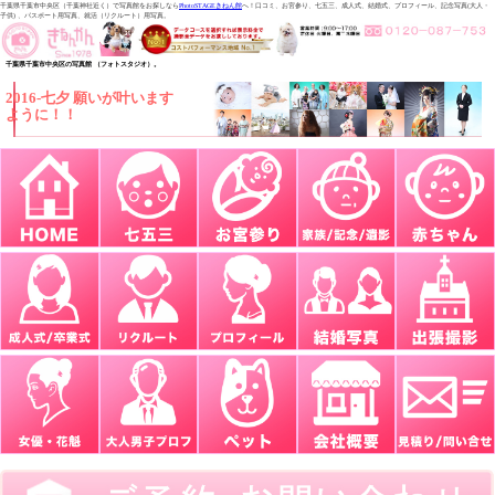
千葉県千葉市中央区（千葉神社近く）で写真館をお探しなら
PhotoSTAGEきねん館
へ！口コミ、お宮参り、七五三、成人式、結婚式、プロフィール、記念写真(大人・
子供) 、パスポート用写真、就活（リクルート）用写真。
千葉県千葉市中央区の写真館 （フォトスタジオ）。
2016-七夕 願いが叶います
ように！！