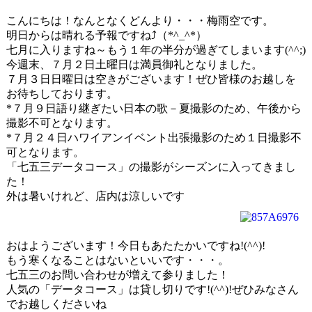
こんにちは！なんとなくどんより・・・梅雨空です。
明日からは晴れる予報ですね⤴（*^_^*）
七月に入りますね～もう１年の半分が過ぎてしまいます(^^;)
今週末、７月２日土曜日は満員御礼となりました。
７月３日日曜日は空きがございます！ぜひ皆様のお越しを
お待ちしております。
*７月９日語り継ぎたい日本の歌－夏撮影のため、午後から
撮影不可となります。
*７月２４日ハワイアンイベント出張撮影のため１日撮影不
可となります。
「七五三データコース」の撮影がシーズンに入ってきまし
た！
外は暑いけれど、店内は涼しいです
おはようございます！今日もあたたかいですね!(^^)!
もう寒くなることはないといいです・・・。
七五三のお問い合わせが増えて参りました！
人気の「データコース」は貸し切りです!(^^)!ぜひみなさん
でお越しくださいね