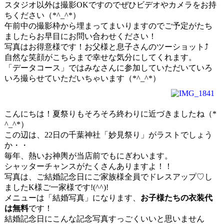
スタジオ以外は撮影OKですのでぜひビデオやカメラをお持
ちください（*^_^*）
午前中の撮影枠から埋まってまいりますのでご予定がたち
ましたらお早目にお問い合わせください！
写真はお得意様です！お父様と息子さんのツーショット⤴
自然な笑顔がこちらまで幸せな気分にしてくれます。
「データコース」ではみなさんに参加していただいていろ
いろ撮らせていただいちゃいます（*^_^*）
こんにちは！夏祭りもそろそろ終わりに近づきましたね（*
^_^*）
この辺は、22日の千葉神社「妙見祭り」がラストでしょう
か・・
毎年、熱いお神輿が当店前でもにぎわいます。
シャッターチャンスがたくさんありますよ！！
写真は、ご結婚記念日にご家族様全員でドレスアップ♡し
ましたK様ご一家様です!(^^)!
メニューは「結婚写真」になります、
お子様たちの衣装代
は無料
です！
結婚記念日にこんな記念写真すっごくいいと思いません