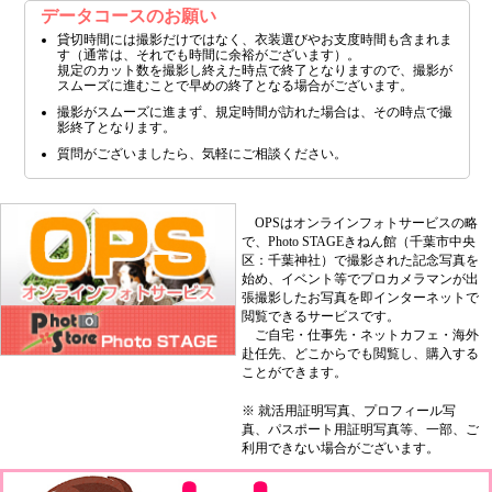
データコースのお願い
貸切時間には撮影だけではなく、衣装選びやお支度時間も含まれま
す（通常は、それでも時間に余裕がございます）。
規定のカット数を撮影し終えた時点で終了となりますので、撮影が
スムーズに進むことで早めの終了となる場合がございます。
撮影がスムーズに進まず、規定時間が訪れた場合は、その時点で撮
影終了となります。
質問がございましたら、気軽にご相談ください。
OPSはオンラインフォトサービスの略
で、Photo STAGEきねん館（千葉市中央
区：千葉神社）で撮影された記念写真を
始め、イベント等でプロカメラマンが出
張撮影したお写真を即インターネットで
閲覧できるサービスです。
ご自宅・仕事先・ネットカフェ・海外
赴任先、どこからでも閲覧し、購入する
ことができます。
※ 就活用証明写真、プロフィール写
真、パスポート用証明写真等、一部、ご
利用できない場合がございます。