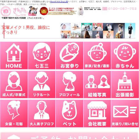
千葉県千葉市中央区（千葉神社近く）で写真館をお探しなら
PhotoSTAGEきねん館
へ！口コミ、お宮参り、七五三、成人式、結婚式、プロフィール、記念写真(大人・
子供) 、パスポート用写真、就活（リクルート）用写真。
千葉県千葉市中央区の写真館 （フォトスタジオ）。
宝塚メイク！男役、娘役に
どっきり