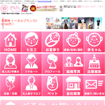
千葉県千葉市中央区（千葉神社近く）で写真館をお探しなら
PhotoSTAGEきねん館
へ！口コミ、お宮参り、七五三、成人式、結婚式、プロフィール、記念写真(大人・
子供) 、パスポート用写真、就活（リクルート）用写真。
千葉県千葉市中央区の写真館 （フォトスタジオ）。
卒業袴 トータルプランで2
9,700円！