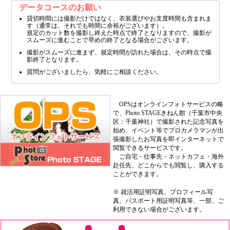
データコースのお願い
貸切時間には撮影だけではなく、衣装選びやお支度時間も含まれま
す（通常は、それでも時間に余裕がございます）。
規定のカット数を撮影し終えた時点で終了となりますので、撮影が
スムーズに進むことで早めの終了となる場合がございます。
撮影がスムーズに進まず、規定時間が訪れた場合は、その時点で撮
影終了となります。
質問がございましたら、気軽にご相談ください。
OPSはオンラインフォトサービスの略
で、Photo STAGEきねん館（千葉市中央
区：千葉神社）で撮影された記念写真を
始め、イベント等でプロカメラマンが出
張撮影したお写真を即インターネットで
閲覧できるサービスです。
ご自宅・仕事先・ネットカフェ・海外
赴任先、どこからでも閲覧し、購入する
ことができます。
※ 就活用証明写真、プロフィール写
真、パスポート用証明写真等、一部、ご
利用できない場合がございます。