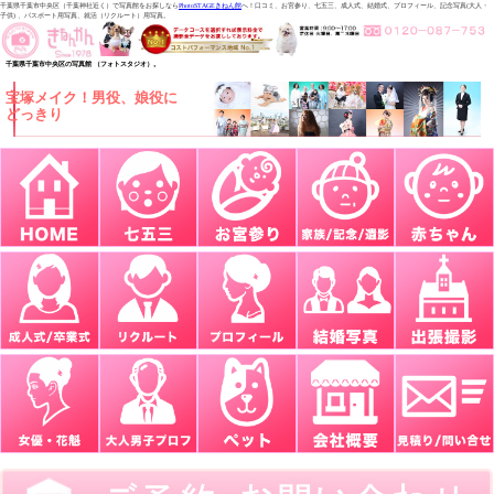
千葉県千葉市中央区（千葉神社近く）で写真館をお探しなら
PhotoSTAGEきねん館
へ！口コミ、お宮参り、七五三、成人式、結婚式、プロフィール、記念写真(大人・
子供) 、パスポート用写真、就活（リクルート）用写真。
千葉県千葉市中央区の写真館 （フォトスタジオ）。
宝塚メイク！男役、娘役に
どっきり