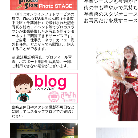
卒業シーズンも今週がピ
街の中も華やかで気持ち
卒業袴のスタジオコースも
OPSはオンラインフォトサービスの
略で、Photo STAGEきねん館（千葉市
お写真だけを残すコース
中央区：千葉神社）で撮影された記念
写真を始め、イベント等でプロカメラ
マンが出張撮影したお写真を即インタ
ーネットで閲覧できるサービスです。
ご自宅・仕事先・ネットカフェ・海
外赴任先、どこからでも閲覧し、購入
することができます。
※ 就活用証明写真、プロフィール写
真、パスポート用証明写真等、一部、
ご利用できない場合がございます。
臨時店休日やスタジオ撮影不可日など
に関してはスタッフブログでご確認く
ださい