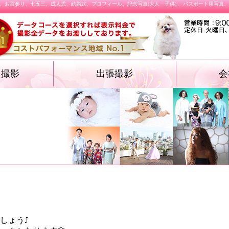
、お宮参り、七五三、成人式、結婚式、プロフィール、記念写真(大人・子供) 、パスポート用写真
オ撮影
出張撮影
会
・遺影フォト
物・卒業袴）
ォト
ション プロフィ
結婚式
施設撮影（入園式・入学式ほか）
飲食店メニュー
しょう⤴