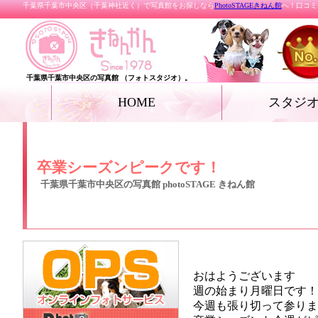
千葉県千葉市中央区（千葉神社近く）で写真館をお探しなら
PhotoSTAGEきねん館
へ！口コミ
千葉県千葉市中央区の写真館 （フォトスタジオ）。
HOME
スタジ
お宮参り
七五三
ベビー
家族写真・記念写真
成人式・卒業式（着
リクルートフォト
プロフィールフォト
結婚写真
女優フォト・花魁フ
グランドジェネレー
振袖deドレス
ペット
ール フォト
卒業シーズンピークです！
千葉県千葉市中央区の写真館 photoSTAGE きねん館
おはようございます
週の始まり月曜日です！
今週も張り切って参りま